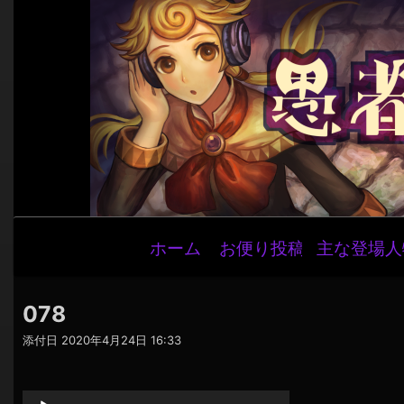
メ
ホーム
お便り投稿
主な登場人
イ
ン
ナ
078
ビ
添付日
2020年4月24日 16:33
ゲ
音
ー
声