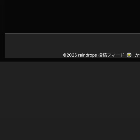
©2026 raindrops
投稿フィード
か