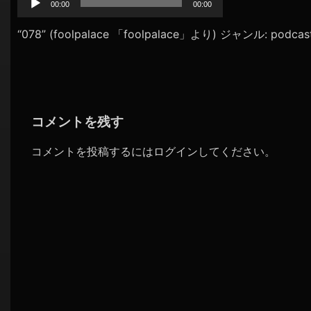
プ
00:00
00:00
シ
レ
ョ
ー
“078” (foolpalace 「foolpalace」より) ジャンル: podcas
ヤ
ン
ー
コメントを残す
コメントを投稿するには
ログイン
してください。