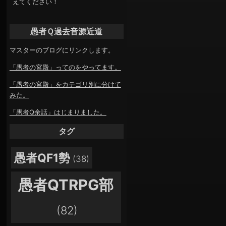
えてください！
愚者Ｑ過去音源近道
マスターのブログにリンクします。
「愚者の宮殿」ってのをやってます。
「愚者の宮殿」をカテゴリ別に分けて
みた。
「愚者Q余話」はじまりました。
タグ
愚者QF1勢
(38)
愚者QTRPG部
(82)