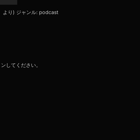
リ
ュ
ace」より) ジャンル: podcast
ー
ム
調
節
に
は
上
下
矢
イン
してください。
印
キ
ー
を
使
っ
て
く
だ
さ
い。