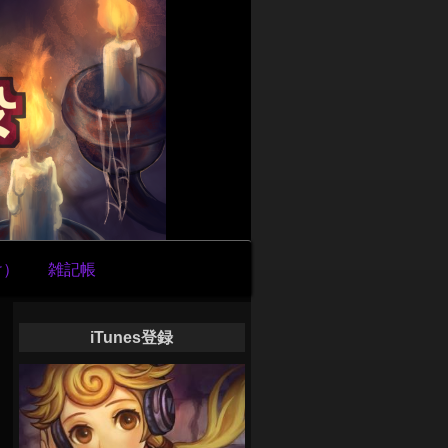
け）
雑記帳
iTunes登録