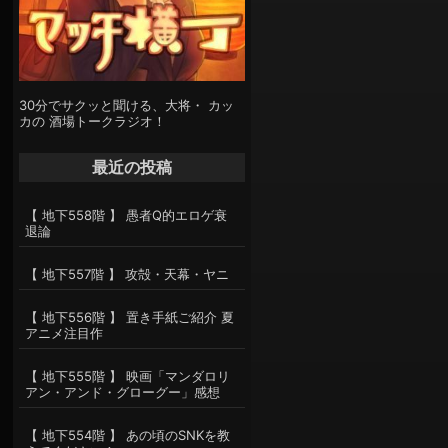
30分でサクッと聞ける、大将・ カッ
カの 酒場トークラジオ！
最近の投稿
【 地下558階 】 愚者Q的エロゲ衰
退論
【 地下557階 】 攻殻・天幕・ヤニ
【 地下556階 】 置き手紙ご紹介 夏
アニメ注目作
【 地下555階 】 映画「マンダロリ
アン・アンド・グローグー」感想
【 地下554階 】 あの頃のSNKを教