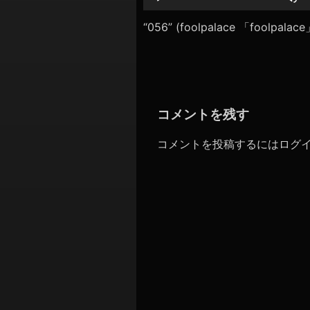
シ
レ
ー
“056” (foolpalace 「foolpal
ョ
ヤ
ン
ー
コメントを残す
コメントを投稿するには
ログ