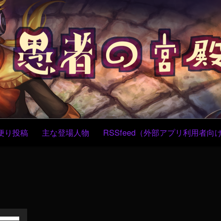
コ
ン
テ
ン
ツ
へ
ス
キ
ッ
プ
便り投稿
主な登場人物
RSSfeed（外部アプリ利用者向
ボ