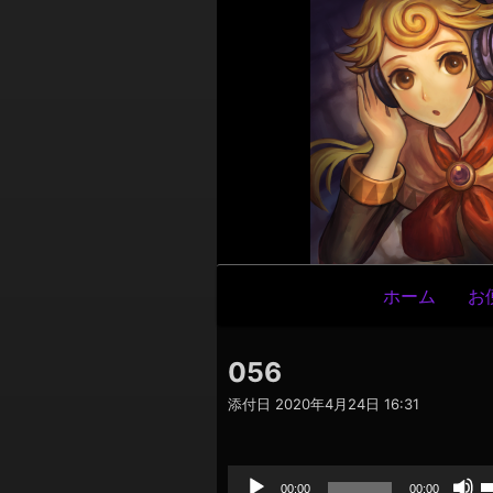
メ
ホーム
お
イ
ン
056
ナ
添付日
2020年4月24日 16:31
ビ
ゲ
音
声
ー
プ
00:00
00:00