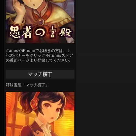
iTunesやiPhoneでお聴きの方は、上
記のバナーをクリック→iTunesストア
の番組ページより登録してください。
マッチ横丁
姉妹番組「マッチ横丁」