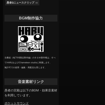
愚者Qニュースクリップ
(9)
BGM制作協力
当番組（地下95階以降本編）のＢＧＭ著作権は、すべ
てHARUおよびChameleon studioに帰属します。
無許可での使用・編集・再配信を禁じます。
音楽素材リンク
愚者の宮殿は以下のBGM・効果音素材
を利用しています。
ポケットサウンド