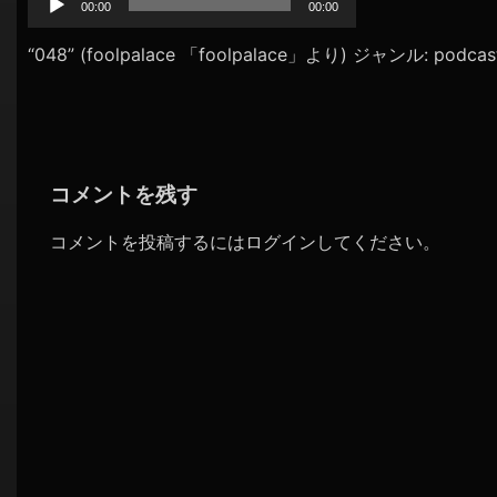
プ
00:00
00:00
シ
レ
ョ
ー
“048” (foolpalace 「foolpalace」より) ジャンル: podcas
ヤ
ン
ー
コメントを残す
コメントを投稿するには
ログイン
してください。