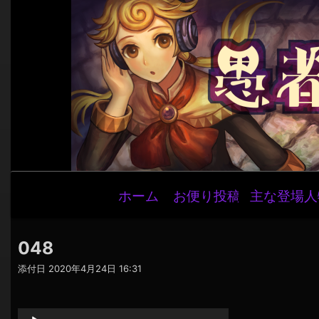
メ
ホーム
お便り投稿
主な登場人
イ
ン
ナ
048
ビ
添付日
2020年4月24日 16:31
ゲ
音
ー
声