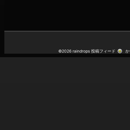
©2026 raindrops
投稿フィード
か