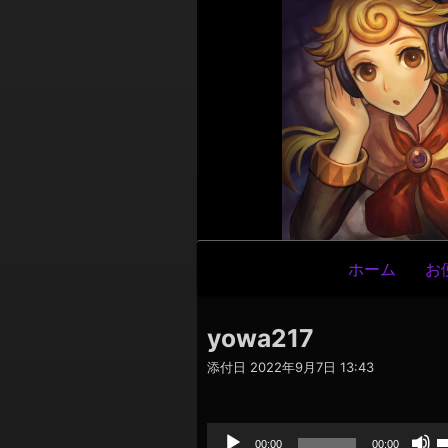
メ
ホーム
お
イ
ン
yowa217
ナ
添付日
2022年9月7日 13:43
ビ
ゲ
音
声
ー
プ
00:00
00:00