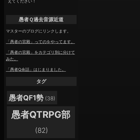
えてください！
愚者Ｑ過去音源近道
マスターのブログにリンクします。
「愚者の宮殿」ってのをやってます。
「愚者の宮殿」をカテゴリ別に分けて
みた。
「愚者Q余話」はじまりました。
タグ
愚者QF1勢
(38)
愚者QTRPG部
(82)