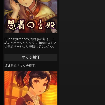
iTunesやiPhoneでお聴きの方は、上
記のバナーをクリック→iTunesストア
の番組ページより登録してください。
マッチ横丁
姉妹番組「マッチ横丁」