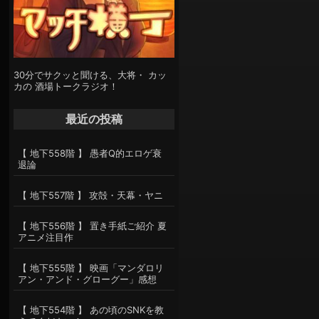
30分でサクッと聞ける、大将・ カッ
カの 酒場トークラジオ！
最近の投稿
【 地下558階 】 愚者Q的エロゲ衰
退論
【 地下557階 】 攻殻・天幕・ヤニ
【 地下556階 】 置き手紙ご紹介 夏
アニメ注目作
【 地下555階 】 映画「マンダロリ
アン・アンド・グローグー」感想
【 地下554階 】 あの頃のSNKを教