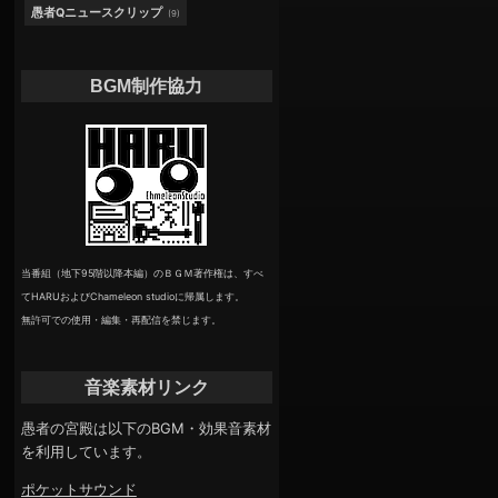
愚者Qニュースクリップ
(9)
BGM制作協力
当番組（地下95階以降本編）のＢＧＭ著作権は、すべ
てHARUおよびChameleon studioに帰属します。
無許可での使用・編集・再配信を禁じます。
音楽素材リンク
愚者の宮殿は以下のBGM・効果音素材
を利用しています。
ポケットサウンド