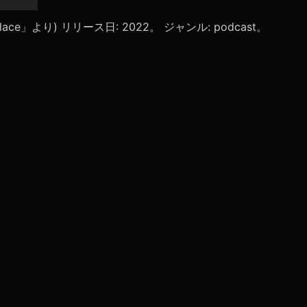
リ
ュ
oolpalace」より) リリース日: 2022。 ジャンル: podcast。
ー
ム
調
節
に
は
上
下
矢
印
キ
ー
を
使
っ
て
く
だ
さ
い。