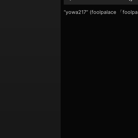
シ
レ
ー
“yowa217” (foolpalace 「f
ョ
ヤ
ン
ー