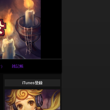
け）
雑記帳
iTunes登録