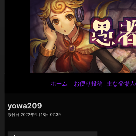
メ
ホーム
お便り投稿
主な登場人
イ
ン
ナ
yowa209
ビ
添付日
2022年6月18日 07:39
ゲ
音
ー
声