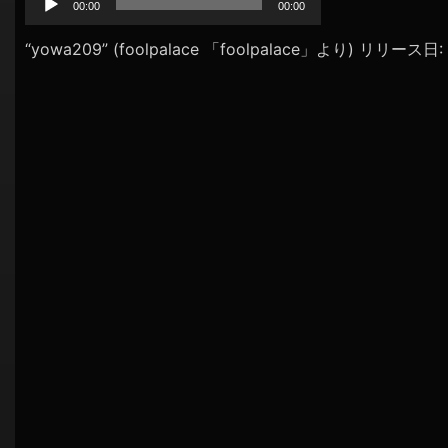
プ
00:00
00:00
シ
レ
ョ
ー
“yowa209” (foolpalace 「foolpalace」より) リリース日
ヤ
ン
ー