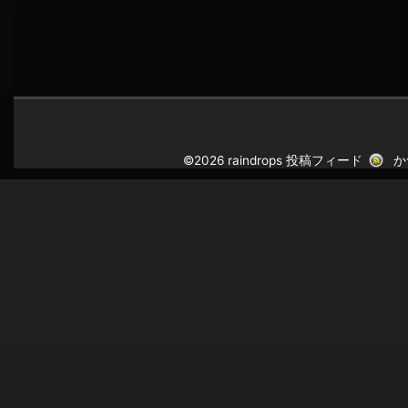
©2026 raindrops
投稿フィード
か