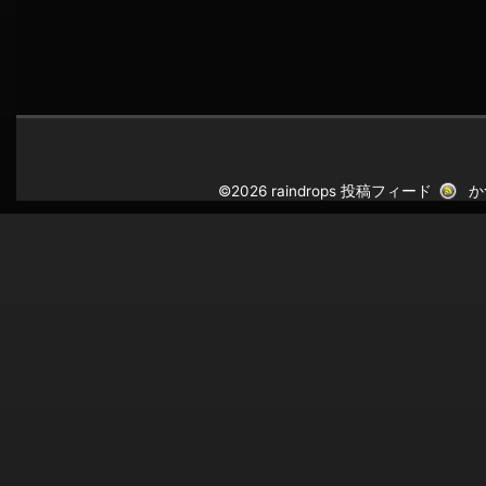
©2026 raindrops
投稿フィード
か