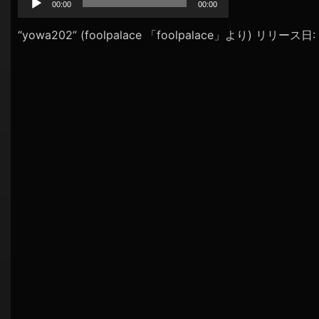
プ
00:00
00:00
シ
レ
ョ
ー
“yowa202” (foolpalace 「foolpalace」より) リリース日
ヤ
ン
ー