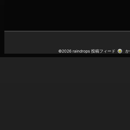
©2026 raindrops
投稿フィード
か