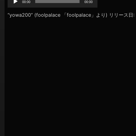
プ
00:00
00:00
シ
レ
ョ
ー
“yowa200” (foolpalace 「foolpalace」より) リリース日
ヤ
ン
ー