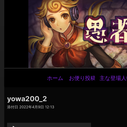
メ
ホーム
お便り投稿
主な登場人
イ
ン
ナ
yowa200_2
ビ
添付日
2022年4月9日 12:13
ゲ
音
ー
声