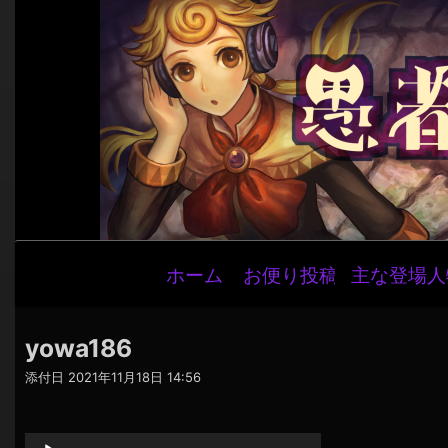
メ
ホーム
お便り投稿
主な登場人
イ
ン
ナ
yowa186
ビ
添付日
2021年11月18日 14:56
ゲ
音
ー
声