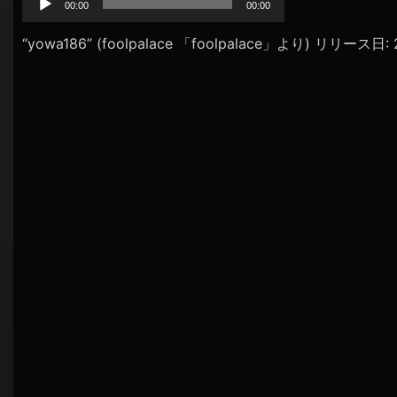
プ
00:00
00:00
シ
レ
ョ
ー
“yowa186” (foolpalace 「foolpalace」より) リリース日
ヤ
ン
ー