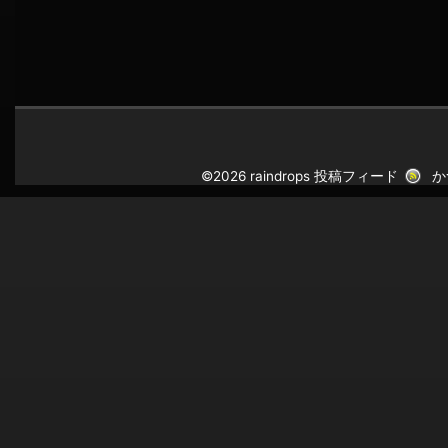
©2026 raindrops
投稿フィード
か