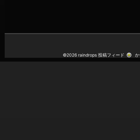
©2026 raindrops
投稿フィード
か