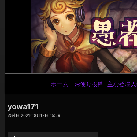
メ
ホーム
お便り投稿
主な登場人
イ
ン
ナ
yowa171
ビ
添付日
2021年8月18日 15:29
ゲ
音
ー
声