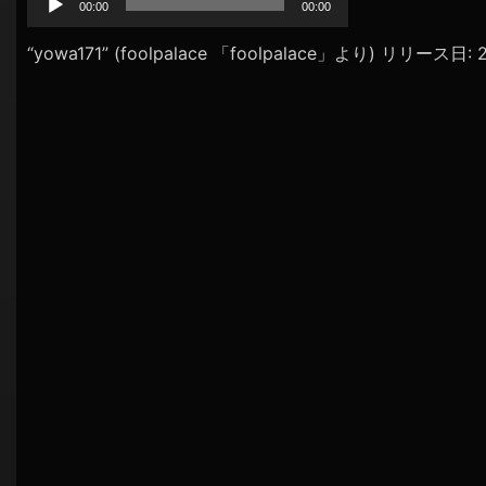
プ
00:00
00:00
シ
レ
ョ
ー
“yowa171” (foolpalace 「foolpalace」より) リリース日:
ヤ
ン
ー