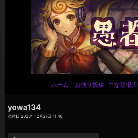
メ
ホーム
お便り投稿
主な登場人
イ
ン
ナ
yowa134
ビ
添付日
2020年12月21日 11:48
ゲ
音
ー
声