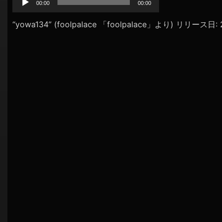
プ
00:00
00:00
シ
レ
ョ
ー
“yowa134” (foolpalace 「foolpalace」より) リリース日
ヤ
ン
ー