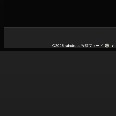
©2026 raindrops
投稿フィード
か