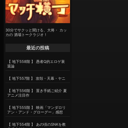
30分でサクッと聞ける、大将・ カッ
カの 酒場トークラジオ！
最近の投稿
【 地下558階 】 愚者Q的エロゲ衰
退論
【 地下557階 】 攻殻・天幕・ヤニ
【 地下556階 】 置き手紙ご紹介 夏
アニメ注目作
【 地下555階 】 映画「マンダロリ
アン・アンド・グローグー」感想
【 地下554階 】 あの頃のSNKを教