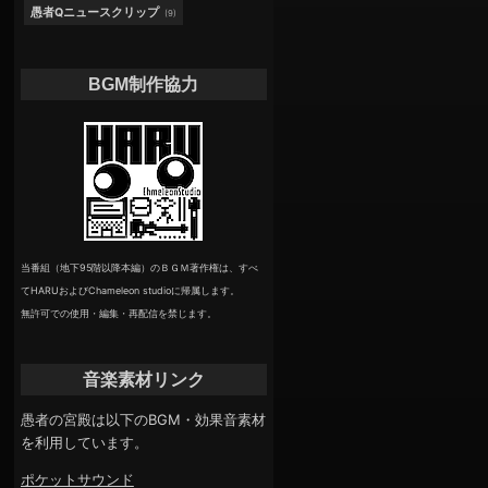
愚者Qニュースクリップ
(9)
BGM制作協力
当番組（地下95階以降本編）のＢＧＭ著作権は、すべ
てHARUおよびChameleon studioに帰属します。
無許可での使用・編集・再配信を禁じます。
音楽素材リンク
愚者の宮殿は以下のBGM・効果音素材
を利用しています。
ポケットサウンド