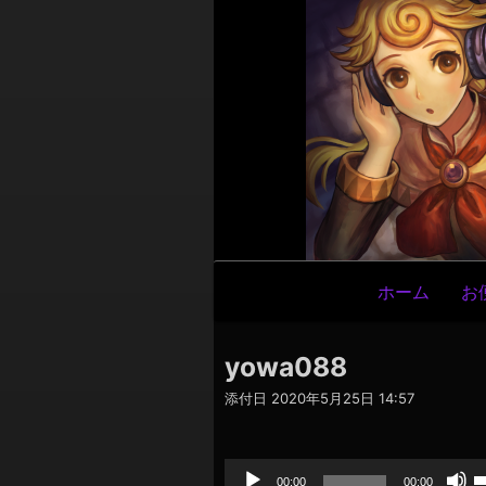
メ
ホーム
お
イ
ン
yowa088
ナ
添付日
2020年5月25日 14:57
ビ
ゲ
音
声
ー
プ
00:00
00:00