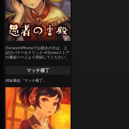
iTunesやiPhoneでお聴きの方は、上
記のバナーをクリック→iTunesストア
の番組ページより登録してください。
マッチ横丁
姉妹番組「マッチ横丁」