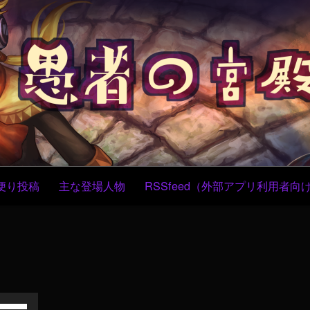
コ
ン
テ
ン
ツ
へ
ス
キ
ッ
プ
便り投稿
主な登場人物
RSSfeed（外部アプリ利用者向
ボ