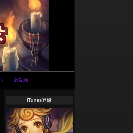
け）
雑記帳
iTunes登録