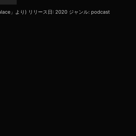
リ
ュ
olpalace」より) リリース日: 2020 ジャンル: podcast
ー
ム
調
節
に
は
上
下
矢
印
キ
ー
を
使
っ
て
く
だ
さ
い。