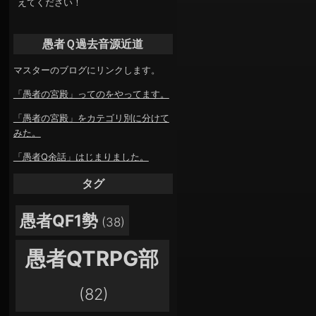
えてください！
愚者Ｑ過去音源近道
マスターのブログにリンクします。
「愚者の宮殿」ってのをやってます。
「愚者の宮殿」をカテゴリ別に分けて
みた。
「愚者Q余話」はじまりました。
タグ
愚者QF1勢
(38)
愚者QTRPG部
(82)