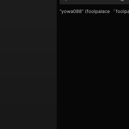
シ
レ
ー
“yowa088” (foolpalace 「fo
ョ
ヤ
ン
ー