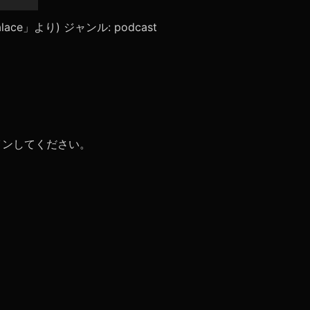
リ
ュ
lpalace」より) ジャンル: podcast
ー
ム
調
節
に
は
上
下
矢
イン
してください。
印
キ
ー
を
使
っ
て
く
だ
さ
い。