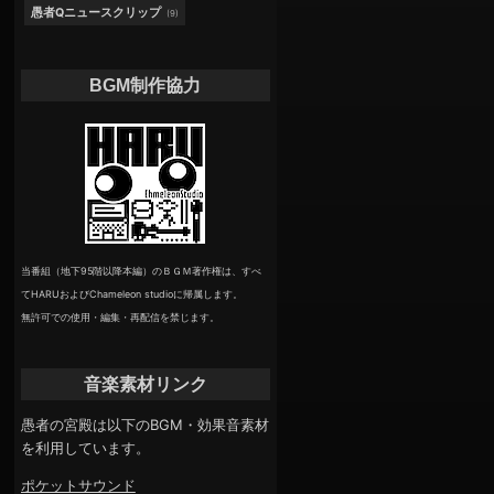
愚者Qニュースクリップ
(9)
BGM制作協力
当番組（地下95階以降本編）のＢＧＭ著作権は、すべ
てHARUおよびChameleon studioに帰属します。
無許可での使用・編集・再配信を禁じます。
音楽素材リンク
愚者の宮殿は以下のBGM・効果音素材
を利用しています。
ポケットサウンド