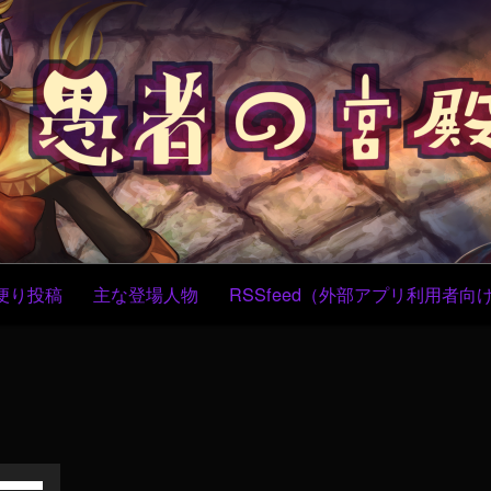
コ
ン
テ
ン
ツ
へ
ス
キ
ッ
プ
便り投稿
主な登場人物
RSSfeed（外部アプリ利用者向
ボ