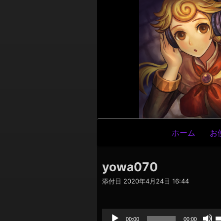
メ
ホーム
お
イ
ン
yowa070
ナ
添付日
2020年4月24日 16:44
ビ
ゲ
音
声
ー
プ
00:00
00:00