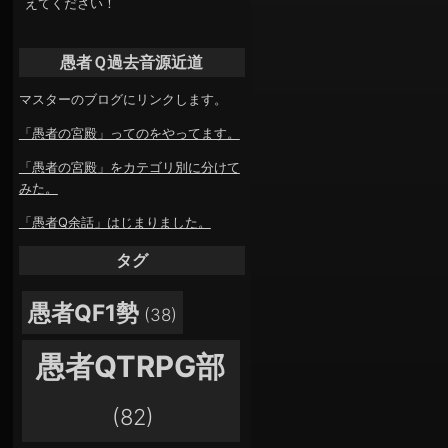
えてください！
愚者Ｑ過去音源近道
マスターのブログにリンクします。
「愚者の宮殿」ってのをやってます。
「愚者の宮殿」をカテゴリ別に分けて
みた。
「愚者Q余話」はじまりました。
タグ
愚者QF1勢
(38)
愚者QTRPG部
(82)