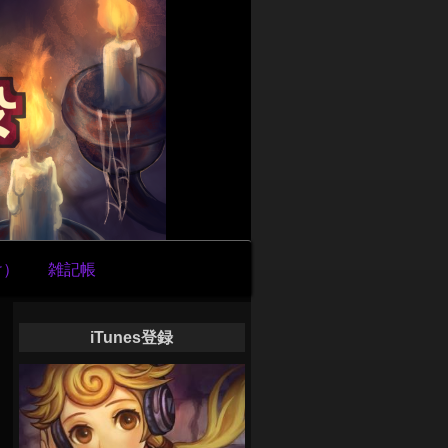
け）
雑記帳
iTunes登録