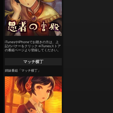
iTunesやiPhoneでお聴きの方は、上
記のバナーをクリック→iTunesストア
の番組ページより登録してください。
マッチ横丁
姉妹番組「マッチ横丁」