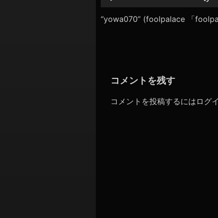
シ
レ
ー
“yowa070” (foolpalace 「foo
ョ
ヤ
ン
ー
コメントを残す
コメントを投稿するには
ログ