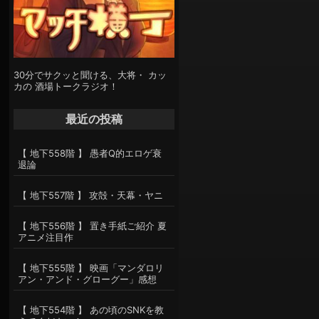
30分でサクッと聞ける、大将・ カッ
カの 酒場トークラジオ！
最近の投稿
【 地下558階 】 愚者Q的エロゲ衰
退論
【 地下557階 】 攻殻・天幕・ヤニ
【 地下556階 】 置き手紙ご紹介 夏
アニメ注目作
【 地下555階 】 映画「マンダロリ
アン・アンド・グローグー」感想
【 地下554階 】 あの頃のSNKを教