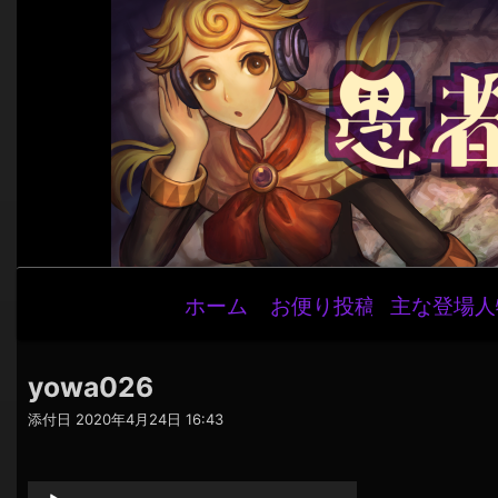
メ
ホーム
お便り投稿
主な登場人
イ
ン
ナ
yowa026
ビ
添付日
2020年4月24日 16:43
ゲ
音
ー
声