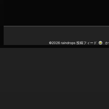
©2026 raindrops
投稿フィード
か