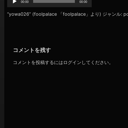
プ
00:00
00:00
シ
レ
ョ
ー
“yowa026” (foolpalace 「foolpalace」より) ジャンル: p
ヤ
ン
ー
コメントを残す
コメントを投稿するには
ログイン
してください。