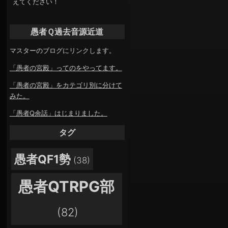
えてください！
愚者Ｑ過去音源近道
マスターのブログにリンクします。
「愚者の宮殿」ってのをやってます。
「愚者の宮殿」をカテゴリ別に分けて
みた。
「愚者Q余話」はじまりました。
タグ
愚者QF1勢
(38)
愚者QTRPG部
(82)