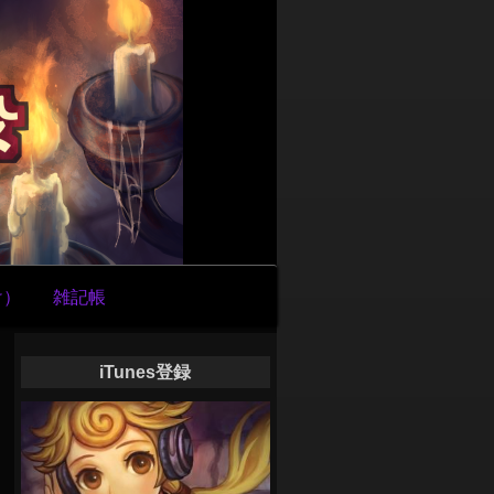
け）
雑記帳
iTunes登録