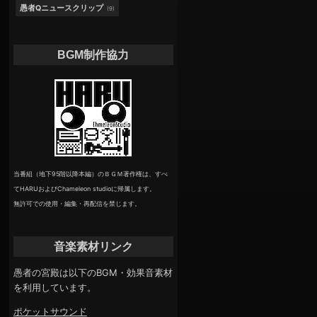
愚者Qニュースクリップ
(9)
BGM制作協力
当番組（地下95階以降本編）のＢＧＭ著作権は、すべ
てHARUおよびChameleon studioに帰属します。
無許可での使用・編集・再配信を禁じます。
音楽素材リンク
愚者の宮殿は以下のBGM・効果音素材
を利用しています。
ポケットサウンド