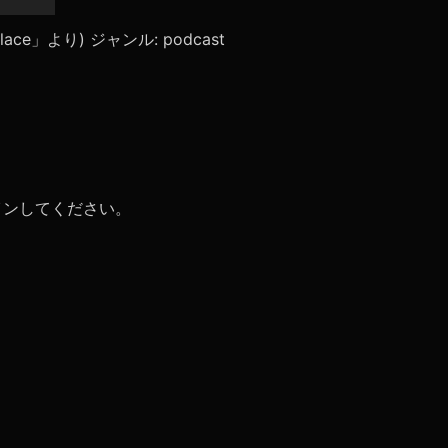
リ
ュ
lpalace」より) ジャンル: podcast
ー
ム
調
節
に
は
上
下
矢
イン
してください。
印
キ
ー
を
使
っ
て
く
だ
さ
い。