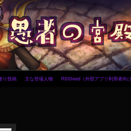
コ
ン
テ
ン
ツ
へ
ス
キ
ッ
プ
便り投稿
主な登場人物
RSSfeed（外部アプリ利用者向
ボ