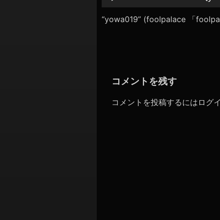
シ
レ
ー
“yowa019” (foolpalace 「foo
ョ
ヤ
ン
ー
コメントを残す
コメントを投稿するには
ログ