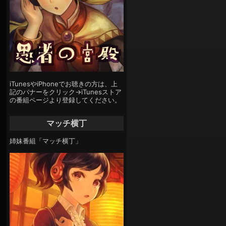
iTunesやiPhoneでお聴きの方は、上
記のバナーをクリック→iTunesストア
の番組ページより登録してください。
マッチ横丁
姉妹番組「マッチ横丁」