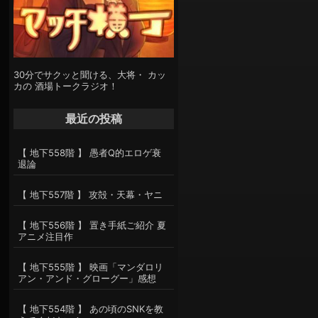
30分でサクッと聞ける、大将・ カッ
カの 酒場トークラジオ！
最近の投稿
【 地下558階 】 愚者Q的エロゲ衰
退論
【 地下557階 】 攻殻・天幕・ヤニ
【 地下556階 】 置き手紙ご紹介 夏
アニメ注目作
【 地下555階 】 映画「マンダロリ
アン・アンド・グローグー」感想
【 地下554階 】 あの頃のSNKを教