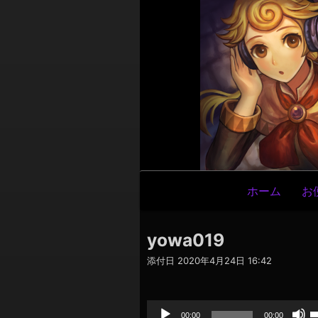
メ
ホーム
お
イ
ン
yowa019
ナ
添付日
2020年4月24日 16:42
ビ
ゲ
音
声
ー
プ
00:00
00:00