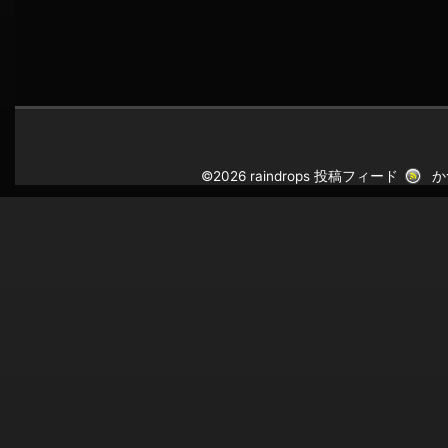
©2026 raindrops
投稿フィード
か