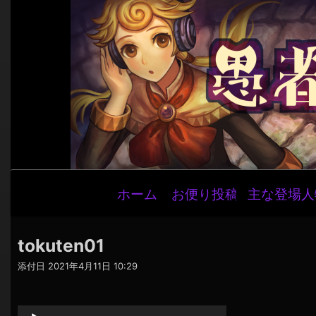
メ
ホーム
お便り投稿
主な登場人
イ
ン
ナ
tokuten01
ビ
添付日
2021年4月11日 10:29
ゲ
音
ー
声