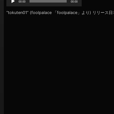
プ
00:00
00:00
シ
レ
ョ
ー
“tokuten01” (foolpalace 「foolpalace」より) リリース
ヤ
ン
ー