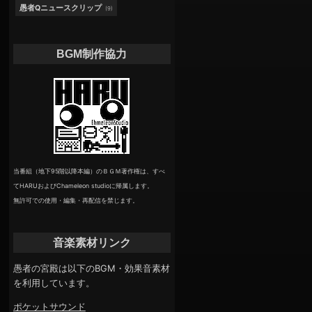
愚者Qニュースクリップ
(9)
BGM制作協力
当番組（地下95階以降本編）のＢＧＭ著作権は、すべ
てHARUおよびChameleon studioに帰属します。
無許可での使用・編集・再配信を禁じます。
音楽素材リンク
愚者の宮殿は以下のBGM・効果音素材
を利用しています。
ポケットサウンド