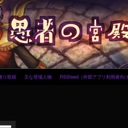
コ
ン
テ
ン
ツ
へ
ス
キ
ッ
プ
便り投稿
主な登場人物
RSSfeed（外部アプリ利用者向
ボ