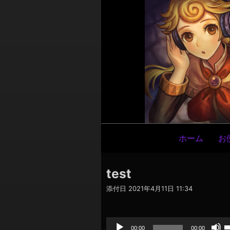
メ
ホーム
お
イ
ン
test
ナ
添付日
2021年4月11日 11:34
ビ
ゲ
音
声
ー
プ
00:00
00:00