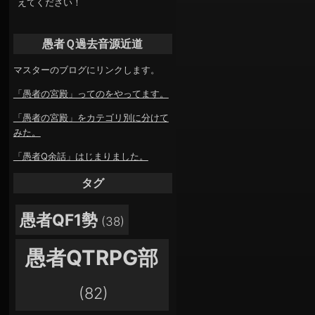
えてください！
愚者Ｑ過去音源近道
マスターのブログにリンクします。
「愚者の宮殿」ってのをやってます。
「愚者の宮殿」をカテゴリ別に分けて
みた。
「愚者Q余話」はじまりました。
タグ
愚者QF1勢
(38)
愚者QTRPG部
(82)