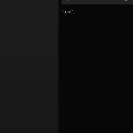
シ
レ
ー
“test”。
ョ
ヤ
ン
ー