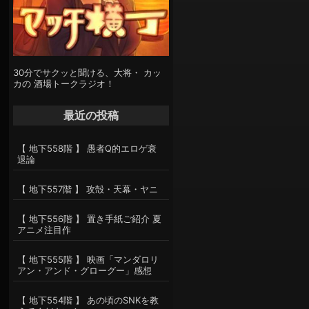
30分でサクッと聞ける、大将・ カッ
カの 酒場トークラジオ！
最近の投稿
【 地下558階 】 愚者Q的エロゲ衰
退論
【 地下557階 】 攻殻・天幕・ヤニ
【 地下556階 】 置き手紙ご紹介 夏
アニメ注目作
【 地下555階 】 映画「マンダロリ
アン・アンド・グローグー」感想
【 地下554階 】 あの頃のSNKを教