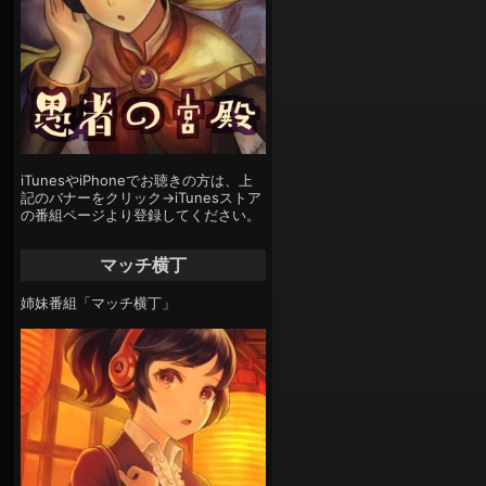
iTunesやiPhoneでお聴きの方は、上
記のバナーをクリック→iTunesストア
の番組ページより登録してください。
マッチ横丁
姉妹番組「マッチ横丁」