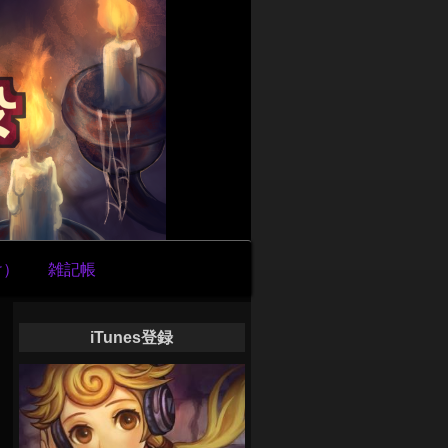
け）
雑記帳
iTunes登録