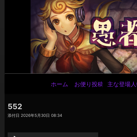
メ
ホーム
お便り投稿
主な登場人
イ
ン
ナ
552
ビ
添付日
2026年5月30日 08:34
ゲ
音
ー
声