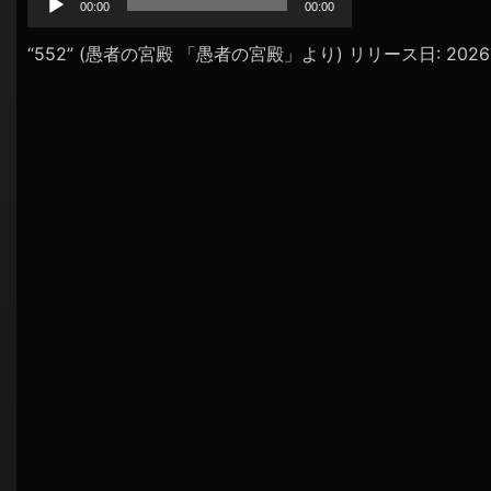
プ
00:00
00:00
シ
レ
ョ
ー
“552” (愚者の宮殿 「愚者の宮殿」より) リリース日: 2026。
ヤ
ン
ー