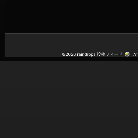
©2026 raindrops
投稿フィード
か