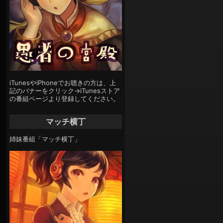
iTunesやiPhoneでお聴きの方は、上
記のバナーをクリック→iTunesストア
の番組ページより登録してください。
マッチ横丁
姉妹番組「マッチ横丁」