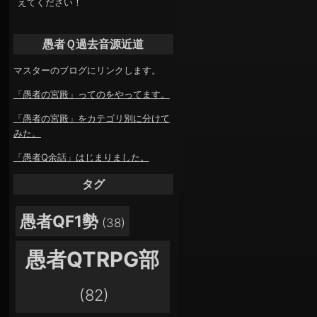
えてください！
愚者Ｑ過去音源近道
マスターのブログにリンクします。
「愚者の宮殿」ってのをやってます。
「愚者の宮殿」をカテゴリ別に分けて
みた。
「愚者Q余話」はじまりました。
タグ
愚者QF1勢
(38)
愚者QTRPG部
(82)