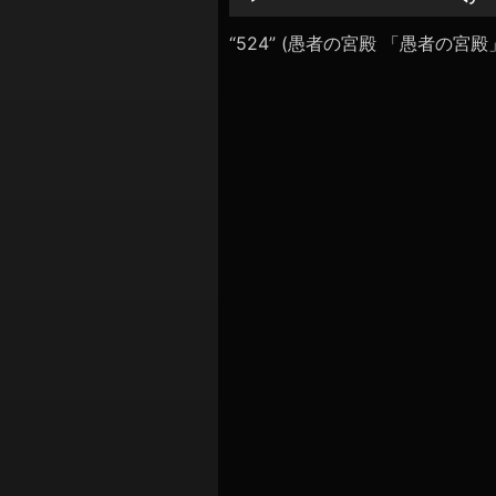
シ
レ
ー
“524” (愚者の宮殿 「愚者の宮殿」
ョ
ヤ
ン
ー