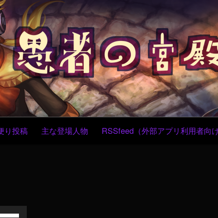
コ
ン
テ
ン
ツ
へ
ス
キ
ッ
プ
便り投稿
主な登場人物
RSSfeed（外部アプリ利用者向
ボ