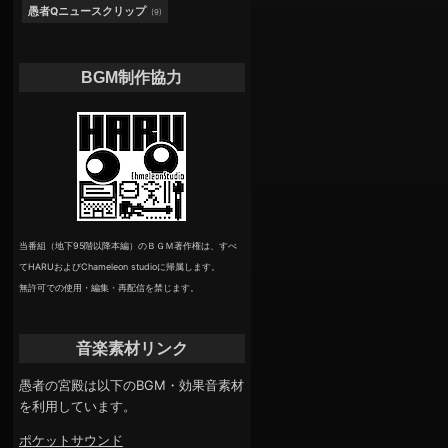
愚者Qニュースクリップ
(9)
BGM制作協力
当番組（地下95階以降本編）のＢＧＭ著作権は、すべ
てHARUおよびChameleon studioに帰属します。
無許可での使用・編集・再配信を禁じます。
音楽素材リンク
愚者の宮殿は以下のBGM・効果音素材
を利用しています。
ポケットサウンド