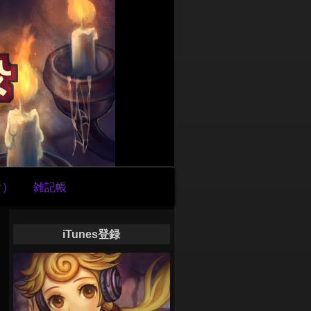
け）
雑記帳
iTunes登録