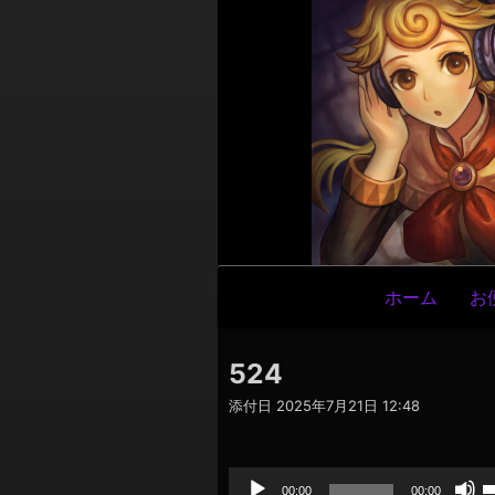
メ
ホーム
お
イ
ン
524
ナ
添付日
2025年7月21日 12:48
ビ
ゲ
音
声
ー
プ
00:00
00:00