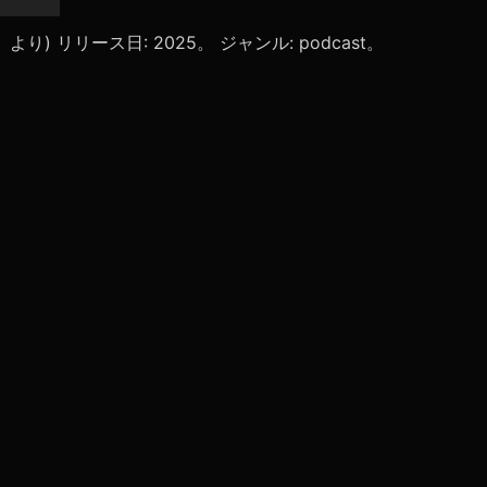
リ
ュ
より) リリース日: 2025。 ジャンル: podcast。
ー
ム
調
節
に
は
上
下
矢
印
キ
ー
を
使
っ
て
く
だ
さ
い。