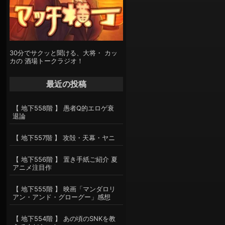
30分でサクッと聞ける、大将・ カッ
カの 酒場トークラジオ！
最近の投稿
【 地下558階 】 愚者Q的エロゲ衰
退論
【 地下557階 】 攻殻・天幕・ヤニ
【 地下556階 】 置き手紙ご紹介 夏
アニメ注目作
【 地下555階 】 映画「マンダロリ
アン・アンド・グローグー」感想
【 地下554階 】 あの頃のSNKを教