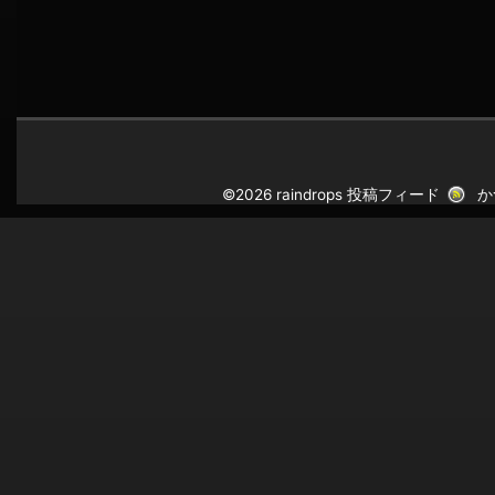
©2026 raindrops
投稿フィード
か