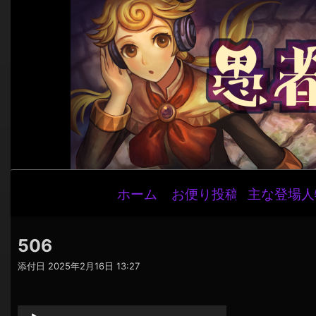
メ
ホーム
お便り投稿
主な登場人
イ
ン
ナ
506
ビ
添付日
2025年2月16日 13:27
ゲ
音
ー
声