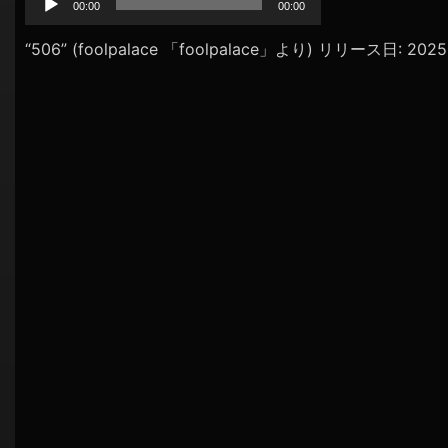
プ
00:00
00:00
シ
レ
ョ
ー
“506” (foolpalace 「foolpalace」より) リリース日: 20
ヤ
ン
ー