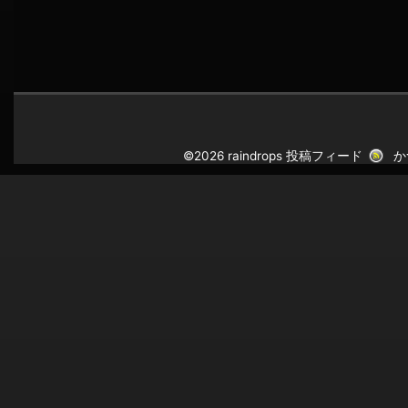
©2026 raindrops
投稿フィード
か