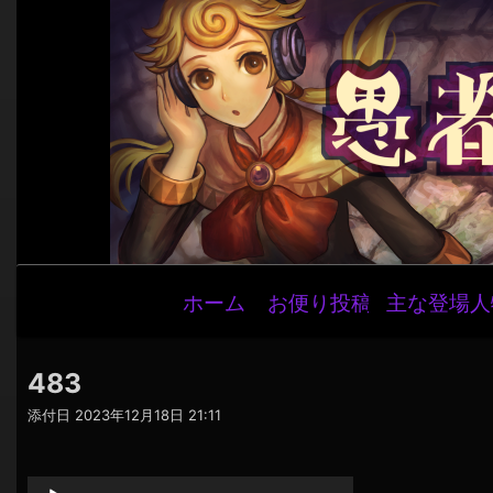
メ
ホーム
お便り投稿
主な登場人
イ
ン
ナ
483
ビ
添付日
2023年12月18日 21:11
ゲ
音
ー
声