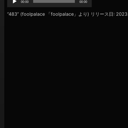
プ
00:00
00:00
シ
レ
ョ
ー
“483” (foolpalace 「foolpalace」より) リリース日: 20
ヤ
ン
ー