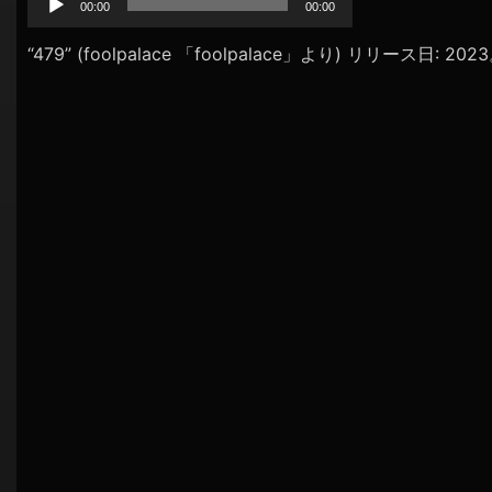
プ
00:00
00:00
シ
レ
ョ
ー
“479” (foolpalace 「foolpalace」より) リリース日: 20
ヤ
ン
ー