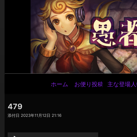
メ
ホーム
お便り投稿
主な登場人
イ
ン
ナ
479
ビ
添付日
2023年11月12日 21:16
ゲ
音
ー
声