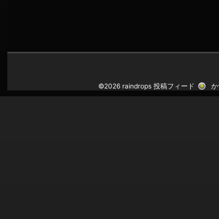
©2026 raindrops
投稿フィード
か