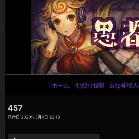
メ
ホーム
お便り投稿
主な登場人
イ
ン
ナ
457
ビ
添付日
2023年3月4日 22:18
ゲ
音
ー
声