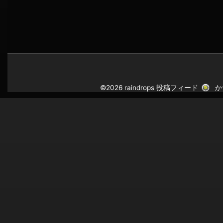
©2026 raindrops
投稿フィード
か