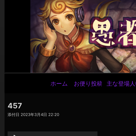
メ
ホーム
お便り投稿
主な登場人
イ
ン
ナ
457
ビ
添付日
2023年3月4日 22:20
ゲ
音
ー
声