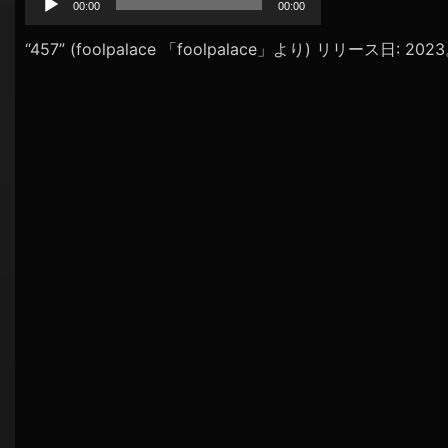
プ
00:00
00:00
シ
レ
ョ
ー
“457” (foolpalace 「foolpalace」より) リリース日: 20
ヤ
ン
ー