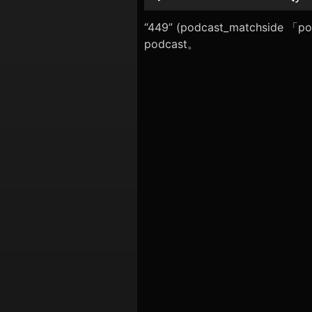
シ
レ
ー
“449” (podcast_matchside
ョ
ヤ
podcast。
ン
ー