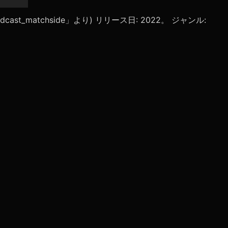
リ
ュ
 「podcast_matchside」より) リリース日: 2022。 ジャンル:
ー
ム
調
節
に
は
上
下
矢
印
キ
ー
を
使
っ
て
く
だ
さ
い。