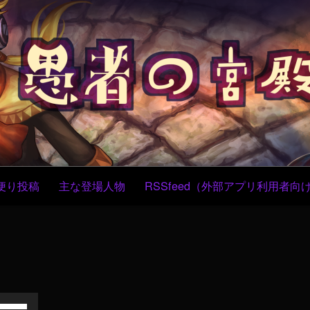
コ
ン
テ
ン
ツ
へ
ス
キ
ッ
プ
便り投稿
主な登場人物
RSSfeed（外部アプリ利用者向
ボ