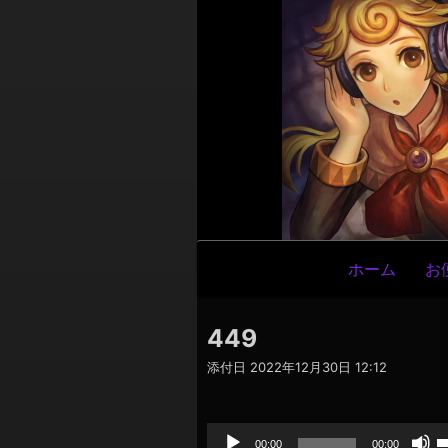
メ
ホーム
お
イ
ン
449
ナ
添付日
2022年12月30日 12:12
ビ
ゲ
音
声
ー
プ
00:00
00:00