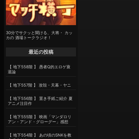
30分でサクッと聞ける、大将・ カッ
カの 酒場トークラジオ！
最近の投稿
【 地下558階 】 愚者Q的エロゲ衰
退論
【 地下557階 】 攻殻・天幕・ヤニ
【 地下556階 】 置き手紙ご紹介 夏
アニメ注目作
【 地下555階 】 映画「マンダロリ
アン・アンド・グローグー」感想
【 地下554階 】 あの頃のSNKを教