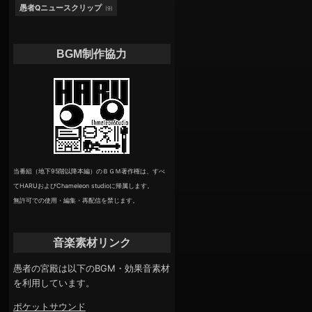
愚者Qニュースクリップ
(9)
BGM制作協力
当番組（地下95階以降本編）のＢＧＭ著作権は、すべ
てHARUおよびChameleon studioに帰属します。
無許可での使用・編集・再配信を禁じます。
音楽素材リンク
愚者の宮殿は以下のBGM・効果音素材
を利用しています。
ポケットサウンド