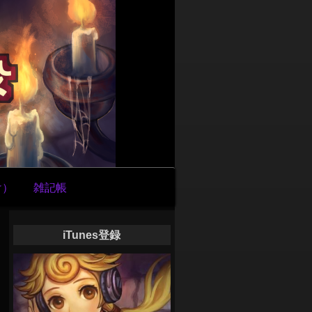
け）
雑記帳
iTunes登録