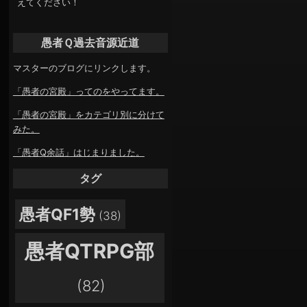
えてください！
愚者Ｑ過去音源近道
マスターのブログにリンクします。
「愚者の宮殿」ってのをやってます。
「愚者の宮殿」をカテゴリ別に分けて
みた。
「愚者Q余話」はじまりました。
タグ
愚者QF1勢
(38)
愚者QTRPG部
(82)