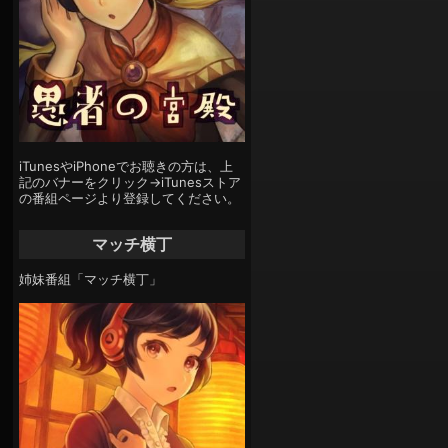
iTunesやiPhoneでお聴きの方は、上
記のバナーをクリック→iTunesストア
の番組ページより登録してください。
マッチ横丁
姉妹番組「マッチ横丁」