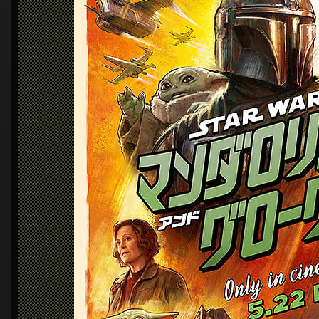
シ
ョ
ン