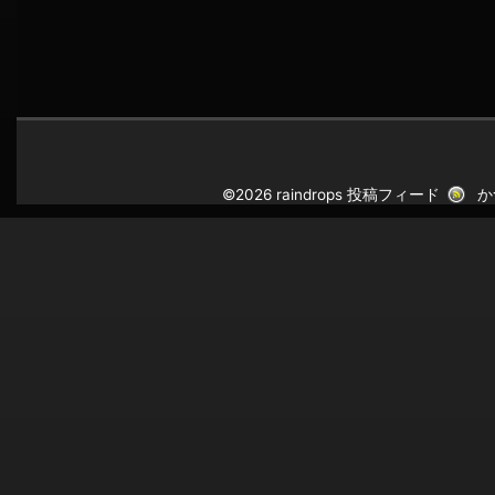
©2026 raindrops
投稿フィード
か