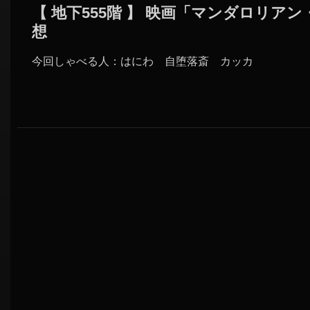
【 地下555階 】 映画「マンダロリア
想
今回しゃべる人：はにわ 自堕落斎 カッカ