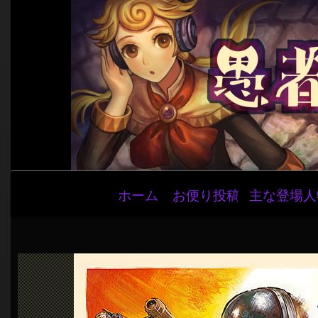
メ
ホーム
お便り投稿
主な登場人
イ
ン
ナ
ビ
ゲ
ー