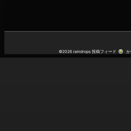
©2026 raindrops
投稿フィード
か