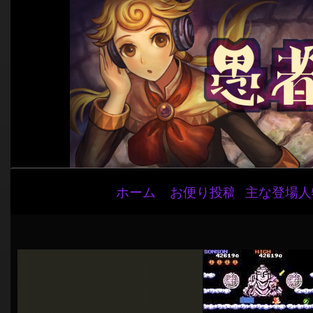
メ
ホーム
お便り投稿
主な登場人
イ
ン
ナ
ビ
ゲ
ー