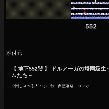
シ
ョ
ン
552
添付元
【 地下552階 】 ドルアーガの塔同級生
ムたち～
今回しゃべる人：はにわ 自堕落斎 カッカ