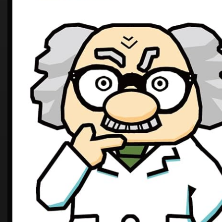
シ
ョ
ン