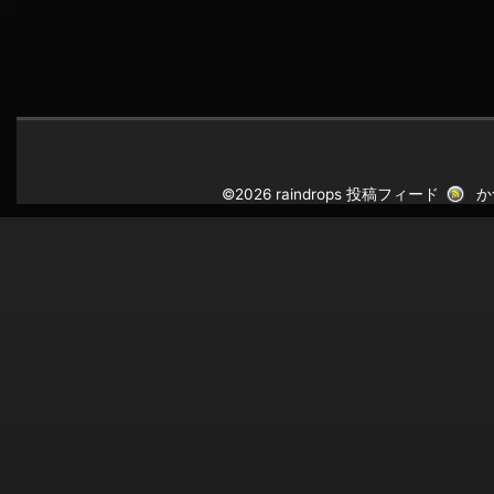
©2026 raindrops
投稿フィード
か