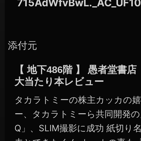
715AdWfvBwL._AC_UF10
添付元
【 地下486階 】 愚者堂書店
大当たり本レビュー
タカラトミーの株主カッカの嬉
ー、タカラトミーら共同開発の月
Q」、SLIM撮影に成功 紙切