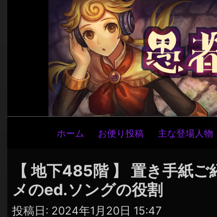
メ
ホーム
お便り投稿
主な登場人物
イ
ン
ナ
【 地下485階 】 置き手紙
ビ
メのed.ソングの役割
ゲ
ー
投稿日:
2024年1月20日 15:47