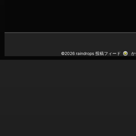
©2026 raindrops
投稿フィード
か