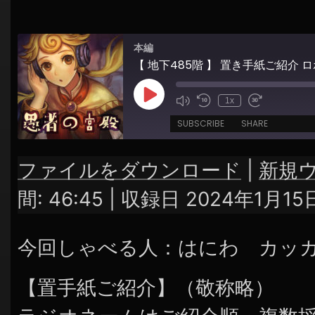
シ
ョ
本編
ン
【 地下485階 】 置き手紙ご紹介 
Play
1x
Episode
SUBSCRIBE
SHARE
ファイルをダウンロード
|
新規
SHARE
RSS FEED
間: 46:45
|
収録日 2024年1月15
LINK
今回しゃべる人：はにわ カッ
EMBED
【置手紙ご紹介】（敬称略）