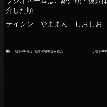
ラジオネームはご紹介順・複数
介した順
テイシン やままん しおしお ゆ
【 地下484階 】 新年の暖機運転雑談
【 地下48