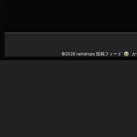
©2026 raindrops
投稿フィード
か