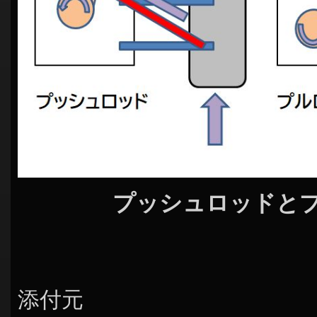
シ
ョ
ン
プッシュロッドと
添付元