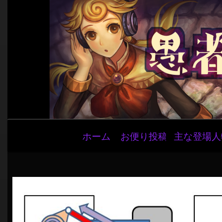
メ
ホーム
お便り投稿
主な登場人
イ
ン
ナ
ビ
ゲ
ー