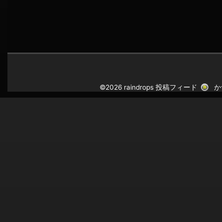
©2026 raindrops
投稿フィード
か