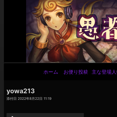
メ
ホーム
お便り投稿
主な登場人
イ
ン
ナ
yowa213
ビ
添付日
2022年8月22日 11:19
ゲ
音
ー
声