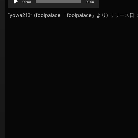
プ
00:00
00:00
シ
レ
ョ
ー
“yowa213” (foolpalace 「foolpalace」より) リリース日
ヤ
ン
ー