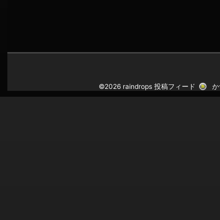
©2026 raindrops
投稿フィード
か