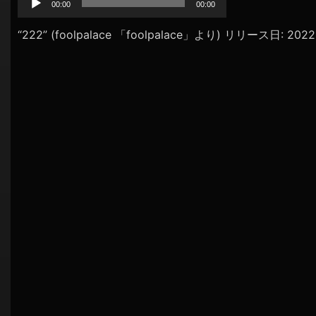
プ
00:00
00:00
シ
レ
ョ
ー
“222” (foolpalace 「foolpalace」より) リリース日: 20
ヤ
ン
ー