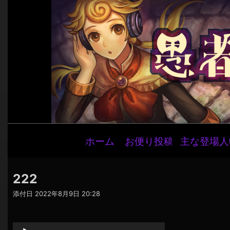
メ
ホーム
お便り投稿
主な登場人
イ
ン
ナ
222
ビ
添付日
2022年8月9日 20:28
ゲ
音
ー
声