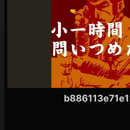
シ
ョ
ン
b886113e71e