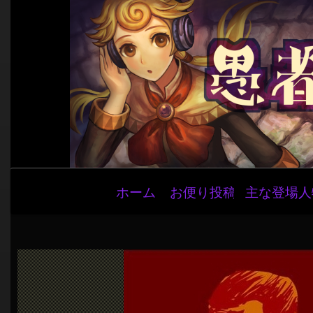
メ
ホーム
お便り投稿
主な登場人
イ
ン
ナ
ビ
ゲ
ー