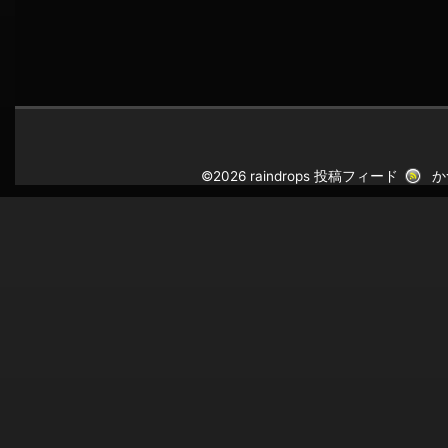
©2026 raindrops
投稿フィード
か