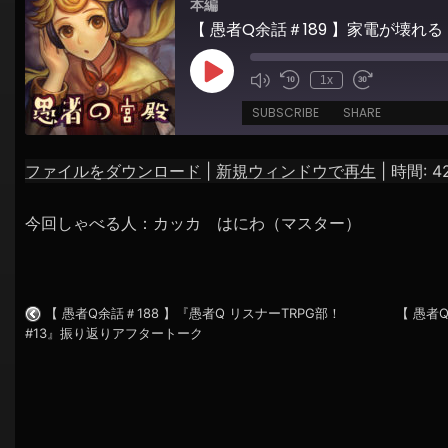
本編
シ
【 愚者Q余話＃189 】家電が壊れる
ョ
ン
Play
1x
Episode
SUBSCRIBE
SHARE
ファイルをダウンロード
|
新規ウィンドウで再生
|
時間: 42
SHARE
RSS FEED
今回しゃべる人：カッカ はにわ（マスター）
LINK
EMBED
【 愚者Q余話＃188 】『愚者Q リスナーTRPG部！
【 愚者
#13』振り返りアフタートーク