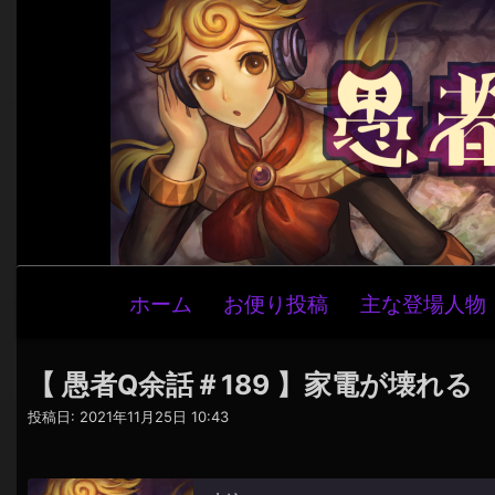
メ
ホーム
お便り投稿
主な登場人物
イ
ン
ナ
【 愚者Q余話＃189 】家電が壊れる
ビ
投稿日:
2021年11月25日 10:43
ゲ
ー