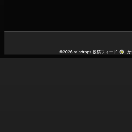
©2026 raindrops
投稿フィード
か