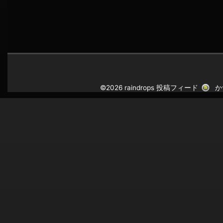
©2026 raindrops
投稿フィード
か