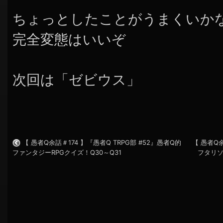
ちょっとしたことがうまくいか
完全変態はいいぞ
次回は「ゼビウス」
【 愚者Q余話＃174 】『愚者Q TRPG部 #52』愚者Q的
【 愚者Q余
ファンタジーRPGクイズ！Q30～Q31
フタリ