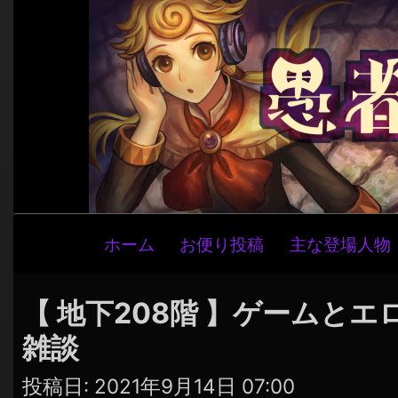
メ
ホーム
お便り投稿
主な登場人物
イ
ン
ナ
【 地下208階 】ゲームと
ビ
雑談
ゲ
ー
投稿日:
2021年9月14日 07:00