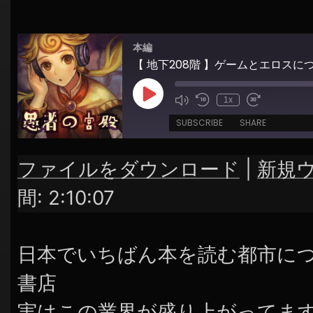
シ
ョ
本編
ン
【 地下208階 】ゲームとエロス
Play
1x
Episode
SUBSCRIBE
SHARE
ファイルをダウンロード
|
新規
SHARE
RSS FEED
間: 2:10:07
LINK
EMBED
日本でいちばん本を読む都市に
書店
実はこの業界が盛り上がってま