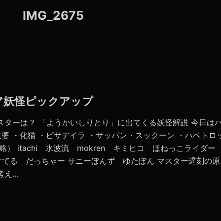
IMG_2675
バア妖怪ピックアップ
スターは？ 「ようかいしりとり」に出てくる妖怪解説 今日は
里婆 ・化猫 ・ピサデイラ ・サッパン・スックーン ・ハベトロ
） itachi 水波流 mokren キミヒコ ほねっこライダー
てる だっちゃー サニーぼんず ゆたぽん マスター遅刻の原
...