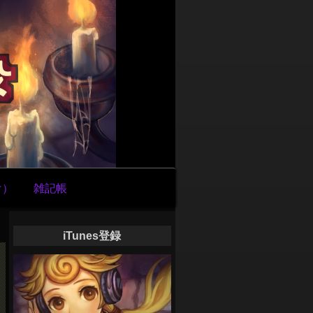
け）
雑記帳
iTunes登録