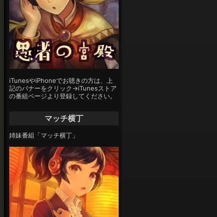
iTunesやiPhoneでお聴きの方は、上
記のバナーをクリック→iTunesストア
の番組ページより登録してください。
マッチ横丁
姉妹番組「マッチ横丁」