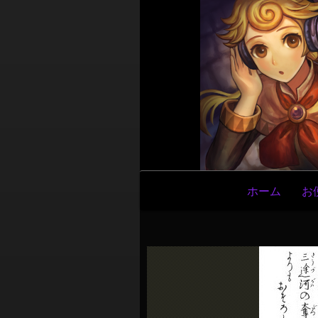
メ
ホーム
お
イ
ン
ナ
ビ
ゲ
ー