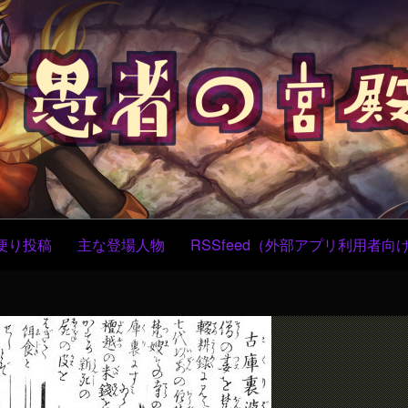
コ
ン
テ
ン
ツ
へ
ス
キ
ッ
プ
便り投稿
主な登場人物
RSSfeed（外部アプリ利用者向