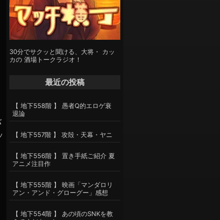
30分でサクッと聞ける、大将・ カッ
カの 酒場トークラジオ！
最近の投稿
【 地下558階 】 愚者Q的エロゲ衰
退論
バ
ッ
【 地下557階 】 攻殻・天幕・ヤニ
【 地下556階 】 置き手紙ご紹介 夏
アニメ注目作
【 地下555階 】 映画「マンダロリ
アン・アンド・グローグー」感想
【 地下554階 】 あの頃のSNKを教