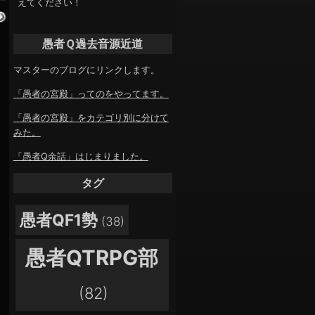
えてください！
愚者Ｑ過去音源近道
マスターのブログにリンクします。
「愚者の宮殿」ってのをやってます。
「愚者の宮殿」をカテゴリ別に分けて
みた。
「愚者Q余話」はじまりました。
タグ
愚者QF1勢
(38)
愚者QTRPG部
(82)