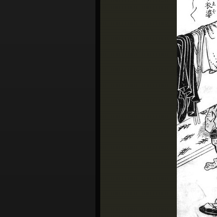
シ
ョ
ン