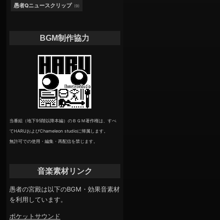
愚者Qニュースクリップ
(9)
BGM制作協力
当番組（地下95階以降本編）のＢＧＭ著作権は、すべ
てHARUおよびChameleon studioに帰属します。
無許可での使用・編集・再配信を禁じます。
音楽素材リンク
愚者の宮殿は以下のBGM・効果音素材
を利用しています。
ポケットサウンド