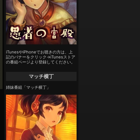
iTunesやiPhoneでお聴きの方は、上
記のバナーをクリック→iTunesストア
の番組ページより登録してください。
マッチ横丁
姉妹番組「マッチ横丁」