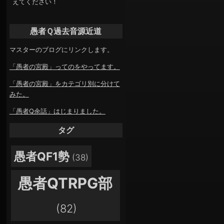
えてください！
愚者Ｑ過去音源近道
マスターのブログにリンクします。
「愚者の宮殿」ってのをやってます。
「愚者の宮殿」をカテゴリ別に分けて
みた。
「愚者Q余話」はじまりました。
タグ
愚者QF1勢
(38)
愚者QTRPG部
(82)