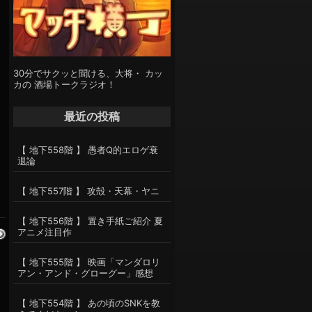
30分でサクッと聞ける、大将・ カッ
く
カの 酒場トークラジオ！
最近の投稿
【 地下558階 】 愚者Q的エロゲ衰
退論
【 地下557階 】 攻殻・天幕・ヤニ
【 地下556階 】 置き手紙ご紹介 夏
アニメ注目作
【 地下555階 】 映画「マンダロリ
アン・アンド・グローグー」感想
【 地下554階 】 あの頃のSNKを教