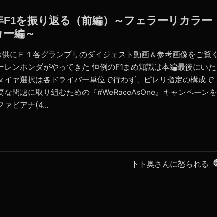
020年F1を振り返る（前編）～フェラーリカラー
カー編～
お供にＦ１各グランプリのダイジェスト動画＆参考画像をご覧
ーレンホンダがやってきた 恒例のF1まめ知識は本編最後にいた
 タイヤ選択は各ドライバー単位で行わず、ピレリ指定の構成で
要な問題に取り組むための『#WeRaceAsOne』キャンペーンを
ァビアナ(4...
トト奥さんに怒られる