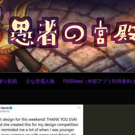
コ
ン
テ
ン
ツ
へ
ス
キ
ッ
プ
便り投稿
主な登場人物
RSSfeed（外部アプリ利用者向