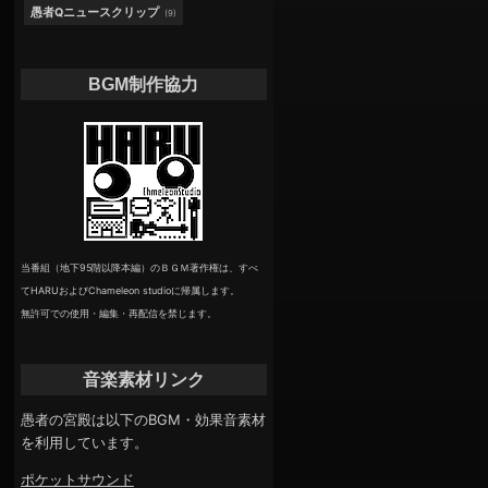
愚者Qニュースクリップ
(9)
BGM制作協力
当番組（地下95階以降本編）のＢＧＭ著作権は、すべ
てHARUおよびChameleon studioに帰属します。
無許可での使用・編集・再配信を禁じます。
音楽素材リンク
愚者の宮殿は以下のBGM・効果音素材
を利用しています。
ポケットサウンド