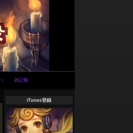
け）
雑記帳
iTunes登録