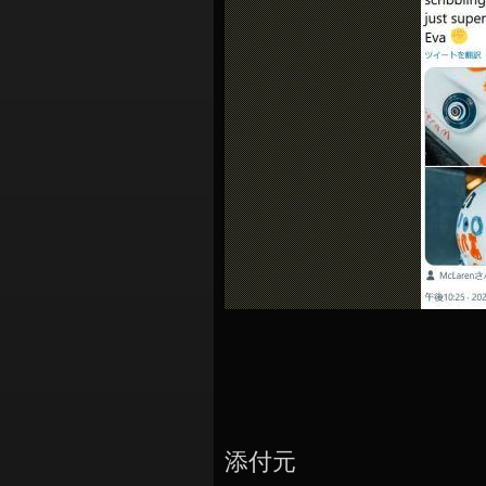
シ
ョ
ン
添付元