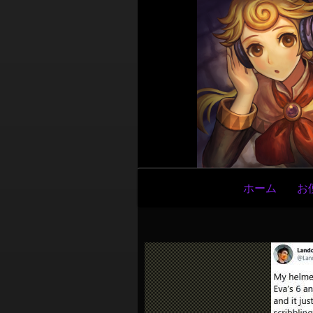
メ
ホーム
お
イ
ン
ナ
ビ
ゲ
ー