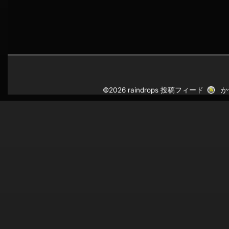
©2026 raindrops
投稿フィード
か