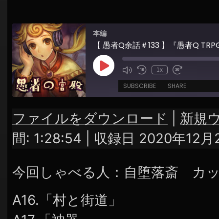
グ
シ
ョ
本編
ン
Play
1x
Episode
SUBSCRIBE
SHARE
ファイルをダウンロード
|
新規
SHARE
RSS FEED
間: 1:28:54
|
収録日 2020年12月
LINK
今回しゃべる人：自堕落斎 カ
EMBED
A16.「村と街道」