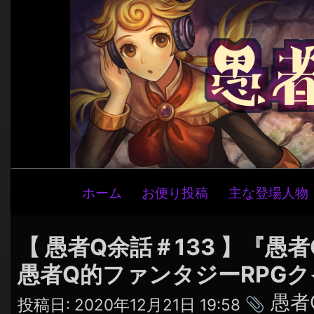
メ
ホーム
お便り投稿
主な登場人物
イ
ン
ナ
【 愚者Q余話＃133 】『愚者Q
ビ
愚者Q的ファンタジーRPGクイ
ゲ
タ
愚者
ー
投稿日:
2020年12月21日 19:58