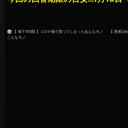
【 地下193階 】コロナ禍で買ってしまったあんなモノ
【 愚者Q
こんなモノ