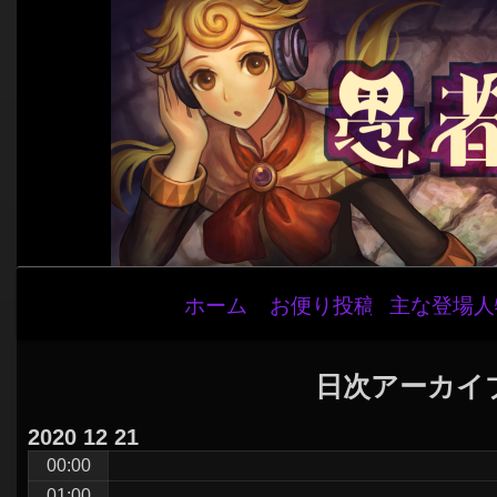
メ
ホーム
お便り投稿
主な登場人
イ
ン
ナ
日次アーカイ
ビ
2020
12
21
ゲ
00:00
ー
01:00