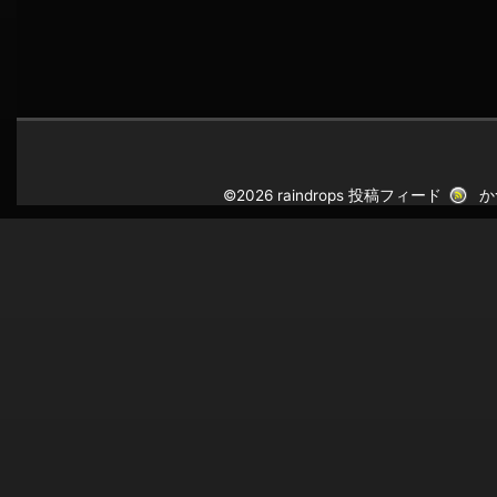
©2026 raindrops
投稿フィード
か