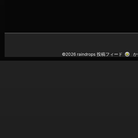
©2026 raindrops
投稿フィード
か