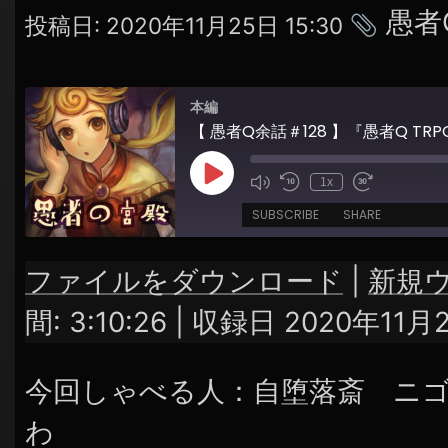
シ
タ
愚者
投稿日:
2020年11月25日 15:30
ョ
グ
ン
本編
Play
1x
Episode
SUBSCRIBE
SHARE
ファイルをダウンロード
|
新規
SHARE
RSS FEED
間: 3:10:26
|
収録日 2020年11月
LINK
今回しゃべる人：自堕落斎 ニ
EMBED
わ