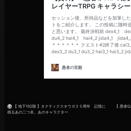
【 地下192階 】タクティクスオウガ２５周年 記憶に
【 愚者
残るあの二つ名、あのキャラクター