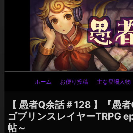
メ
ホーム
お便り投稿
主な登場人物
イ
ン
ナ
【 愚者Q余話＃128 】『愚者Q
ビ
ゴブリンスレイヤーTRPG e
ゲ
帖～
ー