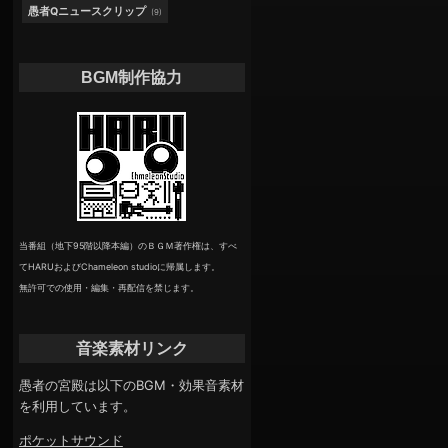
愚者Qニュースクリップ
(9)
BGM制作協力
当番組（地下95階以降本編）のＢＧＭ著作権は、すべ
てHARUおよびChameleon studioに帰属します。
無許可での使用・編集・再配信を禁じます。
音楽素材リンク
愚者の宮殿は以下のBGM・効果音素材
を利用しています。
ポケットサウンド