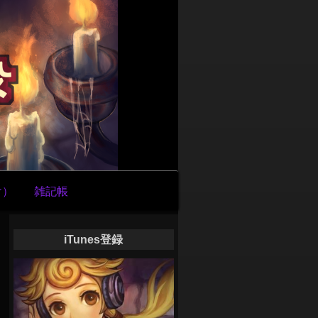
け）
雑記帳
iTunes登録