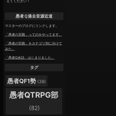
えてください！
愚者Ｑ過去音源近道
マスターのブログにリンクします。
「愚者の宮殿」ってのをやってます。
「愚者の宮殿」をカテゴリ別に分けて
みた。
「愚者Q余話」はじまりました。
タグ
愚者QF1勢
(38)
愚者QTRPG部
(82)