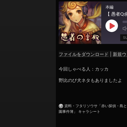
シ
本編
ョ
【 愚者Q
ン
Play
Episod
S
ファイルをダウンロード
|
新規ウ
SHARE
RSS FEED
今回しゃべる人：カッカ
LINK
野比のび犬ネタもありましたよ
EMBED
資料・フタリソウサ「赤い探偵・島と
園事件簿」 キャラシート