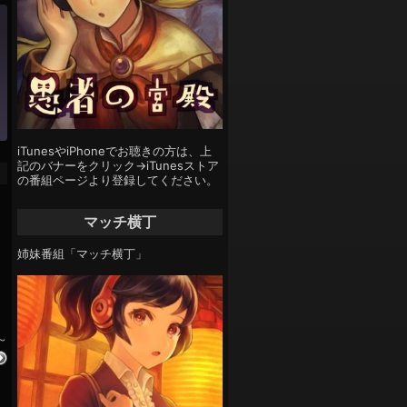
iTunesやiPhoneでお聴きの方は、上
記のバナーをクリック→iTunesストア
の番組ページより登録してください。
マッチ横丁
姉妹番組「マッチ横丁」
～