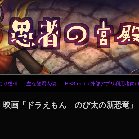
コ
ン
テ
ン
ツ
へ
ス
キ
ッ
プ
便り投稿
主な登場人物
RSSfeed（外部アプリ利用者向
9 】映画「ドラえもん のび太の新恐竜」