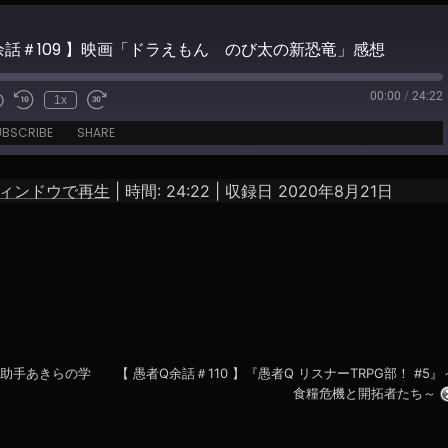
余話＃109 】映画「ドラえもん のび太の新恐竜」感想
00:00
/
24:22
1x
e
UBSCRIBE
SHARE
ィンドウで再生
|
時間: 24:22
|
収録日 2020年8月21日
助手あきらの学
【 愚者Q余話＃110 】『愚者Q リスナーTRPG部！ #5』
食糧危機と開拓者たち～