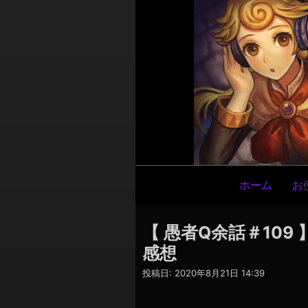
メ
ホーム
お
イ
ン
【 愚者Q余話＃10
ナ
感想
ビ
投稿日:
2020年8月21日 14:39
ゲ
ー