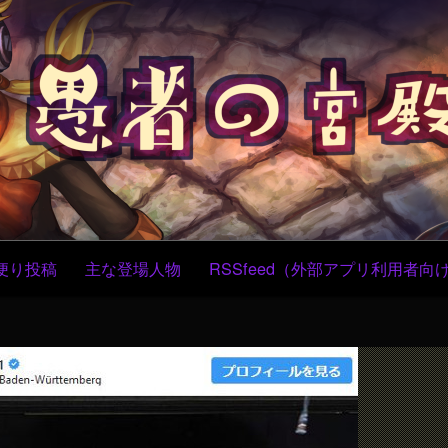
コ
ン
テ
ン
ツ
へ
ス
キ
ッ
プ
便り投稿
主な登場人物
RSSfeed（外部アプリ利用者向