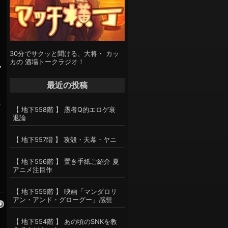
30分でサクッと聞ける、大将・ カッ
カの 酒場トークラジオ！
ン
最近の投稿
さ
【 地下558階 】 愚者Q的エロゲ衰
退論
【 地下557階 】 攻殻・天幕・ヤニ
【 地下556階 】 置き手紙ご紹介 夏
アニメ注目作
【 地下555階 】 映画「マンダロリ
アン・アンド・グローグー」感想
【 地下554階 】 あの頃のSNKを教