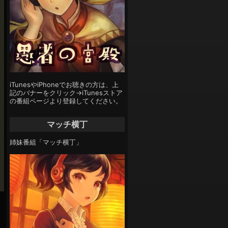
iTunesやiPhoneでお聴きの方は、上
記のバナーをクリック→iTunesストア
の番組ページより登録してください。
マッチ横丁
姉妹番組「マッチ横丁」