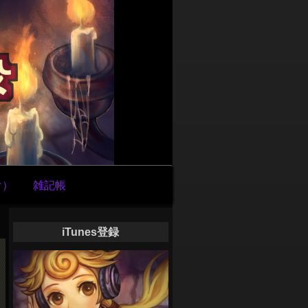
け）
雑記帳
iTunes登録