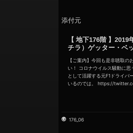
添付元
【 地下176階 】2
チラ）ゲッター・ベ
【ご案内】今回も是非聴取の
い！ コロナウイルス騒動に思う
として活躍する元F1ドライバ
いるのでは。 https://twitter.co
176_06