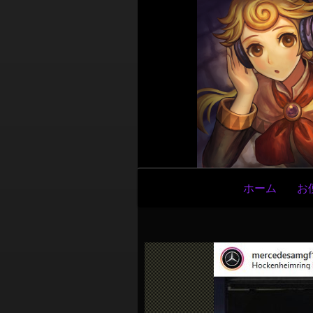
メ
ホーム
お
イ
ン
ナ
ビ
ゲ
ー