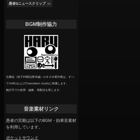
愚者Qニュースクリップ
(9)
BGM制作協力
当番組（地下95階以降本編）のＢＧＭ著作権は、すべ
てHARUおよびChameleon studioに帰属します。
無許可での使用・編集・再配信を禁じます。
音楽素材リンク
愚者の宮殿は以下のBGM・効果音素材
を利用しています。
ポケットサウンド