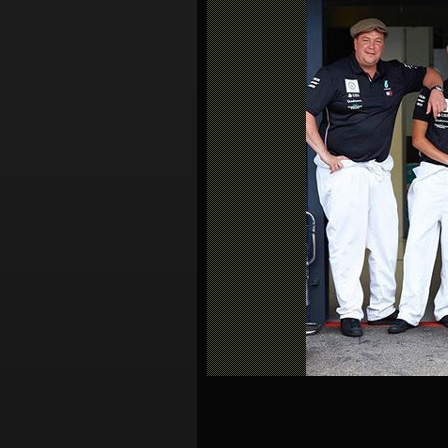
シ
ョ
ン