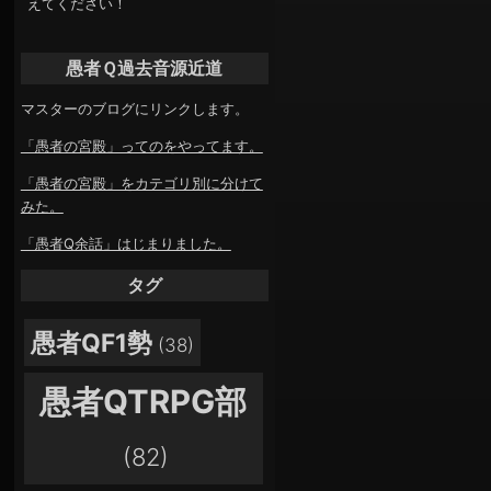
えてください！
愚者Ｑ過去音源近道
マスターのブログにリンクします。
「愚者の宮殿」ってのをやってます。
「愚者の宮殿」をカテゴリ別に分けて
みた。
「愚者Q余話」はじまりました。
タグ
愚者QF1勢
(38)
愚者QTRPG部
(82)