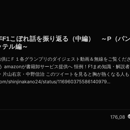
019年F1こぼれ話を振り返る（中編） ～P（パ
ッテル編～
お供にＦ１各グランプリのダイジェスト動画＆無線をご覧くだ
 amazonが書籍卸サービス提供へ 恒例！F1まめ知識・解説者
ー 片山右京・中野信治 このツイートを見ると胸が熱くなる人も
m/shinjinakano24/status/116960375586140979...
176_08