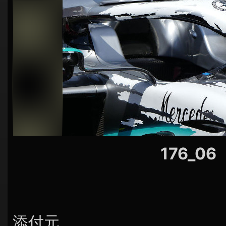
シ
ョ
ン
176_06
添付元