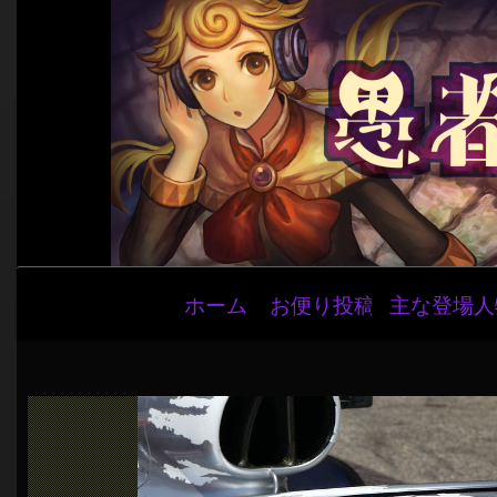
メ
ホーム
お便り投稿
主な登場人
イ
ン
ナ
ビ
ゲ
ー