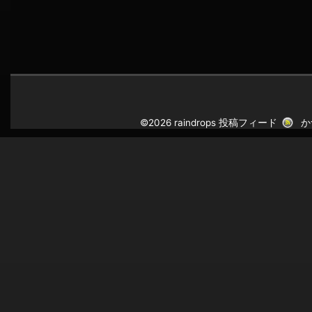
©2026 raindrops
投稿フィード
か