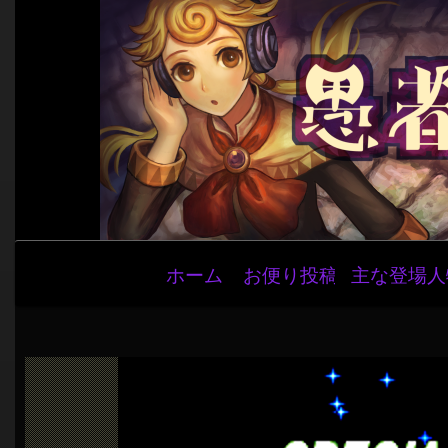
メ
ホーム
お便り投稿
主な登場人
イ
ン
ナ
ビ
ゲ
ー