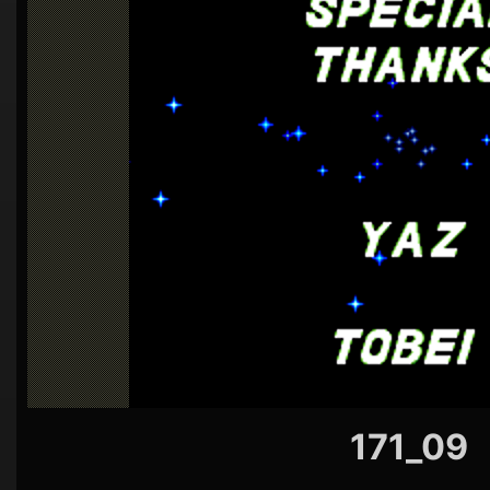
シ
ョ
ン
171_09