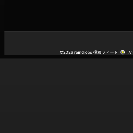
©2026 raindrops
投稿フィード
か