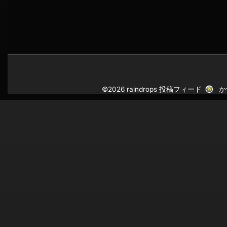
©2026 raindrops
投稿フィード
か