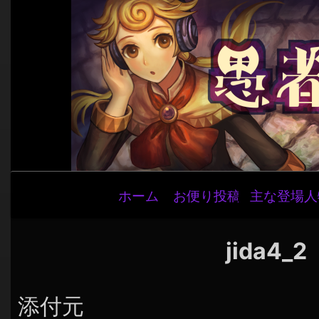
メ
ホーム
お便り投稿
主な登場人
イ
ン
ナ
jida4_2
ビ
ゲ
添付元
ー