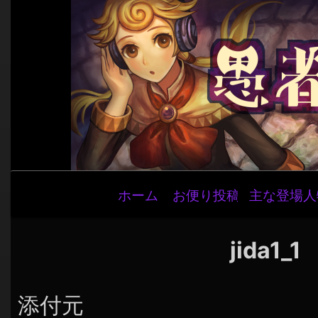
メ
ホーム
お便り投稿
主な登場人
イ
ン
ナ
jida1_1
ビ
ゲ
添付元
ー