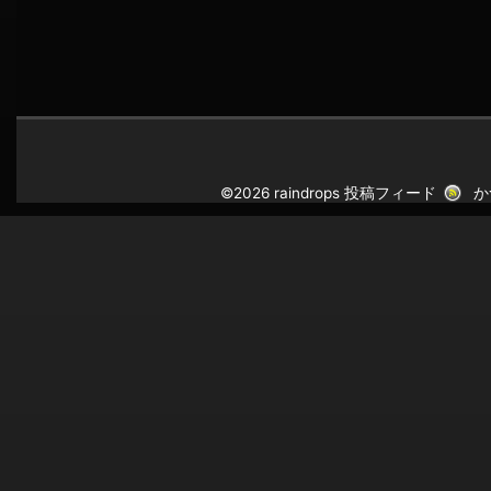
©2026 raindrops
投稿フィード
か