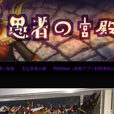
コ
ン
テ
ン
ツ
へ
ス
キ
ッ
プ
便り投稿
主な登場人物
RSSfeed（外部アプリ利用者向