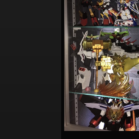
シ
ョ
ン