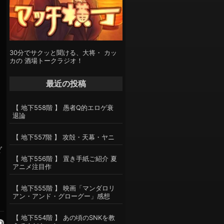
30分でサクッと聞ける、大将・ カッ
カの 酒場トークラジオ！
最近の投稿
【 地下558階 】 愚者Q的エロゲ衰
退論
【 地下557階 】 攻殻・天幕・ヤニ
ダ
【 地下556階 】 置き手紙ご紹介 夏
アニメ注目作
【 地下555階 】 映画「マンダロリ
アン・アンド・グローグー」感想
【 地下554階 】 あの頃のSNKを教