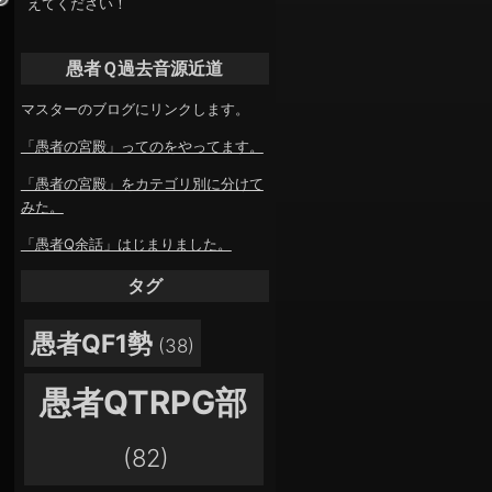
えてください！
愚者Ｑ過去音源近道
マスターのブログにリンクします。
「愚者の宮殿」ってのをやってます。
「愚者の宮殿」をカテゴリ別に分けて
みた。
「愚者Q余話」はじまりました。
タグ
愚者QF1勢
(38)
愚者QTRPG部
(82)