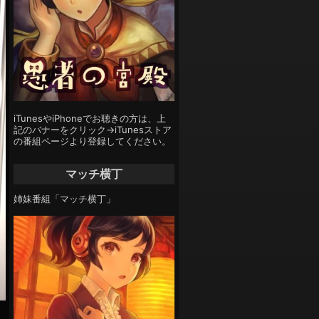
iTunesやiPhoneでお聴きの方は、上
記のバナーをクリック→iTunesストア
の番組ページより登録してください。
マッチ横丁
姉妹番組「マッチ横丁」