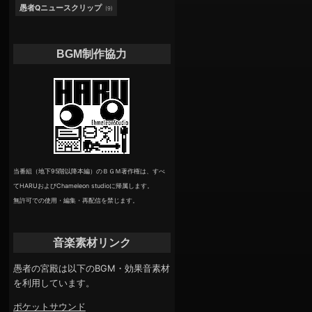
愚者Qニュースクリップ
(9)
BGM制作協力
当番組（地下95階以降本編）のＢＧＭ著作権は、すべ
てHARUおよびChameleon studioに帰属します。
無許可での使用・編集・再配信を禁じます。
音楽素材リンク
愚者の宮殿は以下のBGM・効果音素材
を利用しています。
ポケットサウンド