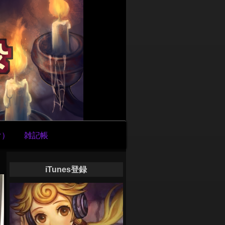
け）
雑記帳
iTunes登録