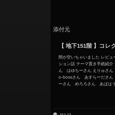
添付元
【 地下151階 】
間が空いちゃいました レビュ
ション話 テーマ置き手紙紹介 
ん はゆちーさん えりゅさ
o-bossさん あすらーださん
ーさん めろろさん あばはうす
151_17