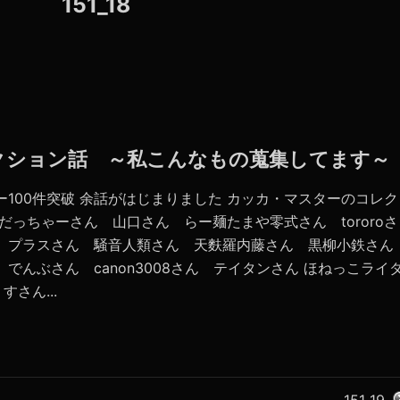
151_18
コレクション話 ～私こんなもの蒐集してます～
ー100件突破 余話がはじまりました カッカ・マスターのコレク
だっちゃーさん 山口さん らー麺たまや零式さん tororoさ
ん プラスさん 騒音人類さん 天麩羅内藤さん 黒柳小鉄さん
 でんぶさん canon3008さん テイタンさん ほねっこライ
さん...
151_19