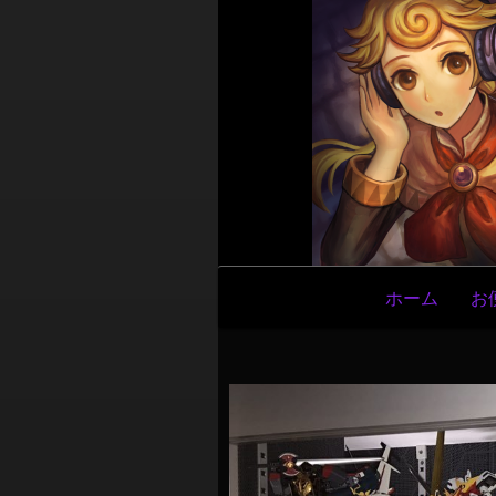
メ
ホーム
お
イ
ン
ナ
ビ
ゲ
ー