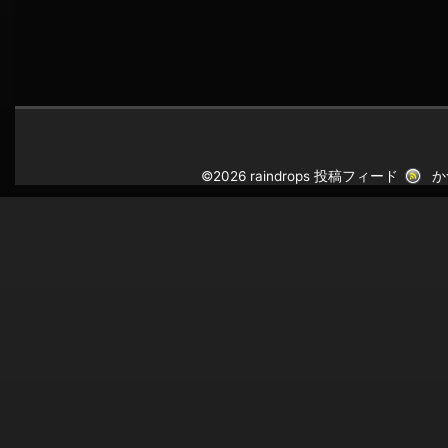
©2026 raindrops
投稿フィード
か