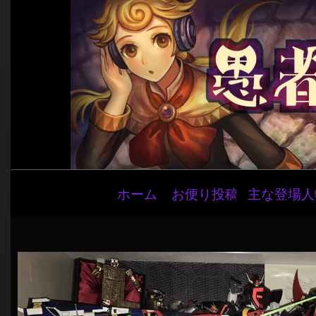
メ
ホーム
お便り投稿
主な登場人
イ
ン
ナ
ビ
ゲ
ー