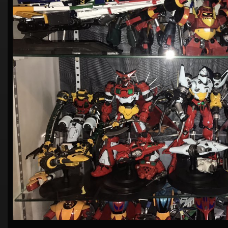
シ
ョ
ン