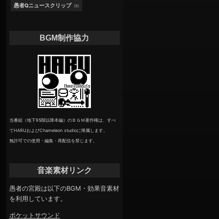
愚者Qニュースクリップ
(9)
BGM制作協力
当番組（地下95階以降本編）のＢＧＭ著作権は、すべ
てHARUおよびChameleon studioに帰属します。
無許可での使用・編集・再配信を禁じます。
音楽素材リンク
愚者の宮殿は以下のBGM・効果音素材
を利用しています。
ポケットサウンド