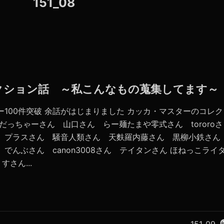
151_08
コレクション話 ～私こんなもの蒐集してます～
ー100件突破 余話がはじまりました カッカ・マスターのコレク
だっちゃーさん 山口さん らー麺たまや零式さん tororoさ
ん プラスさん 騒音人類さん 天麩羅内藤さん 黒柳小鉄さん
 でんぶさん canon3008さん テイタンさん ほねっこライ
さん...
151_09