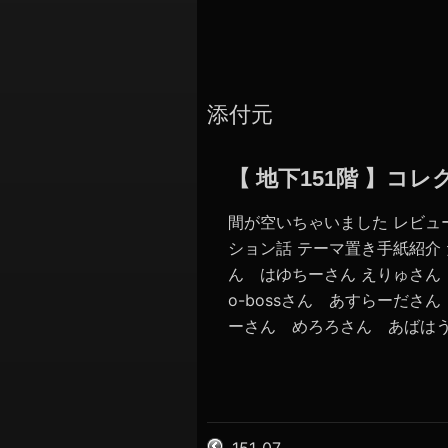
添付元
【 地下151階 】
間が空いちゃいました レビュ
ション話 テーマ置き手紙紹介 
ん はゆちーさん えりゅさ
o-bossさん あすらーださん
ーさん めろろさん あばはうす
151_07