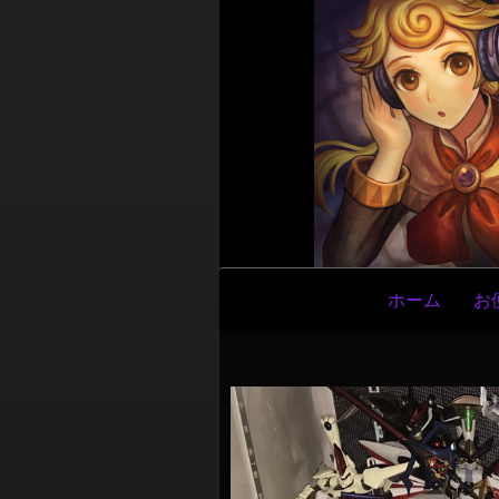
メ
ホーム
お
イ
ン
ナ
ビ
ゲ
ー