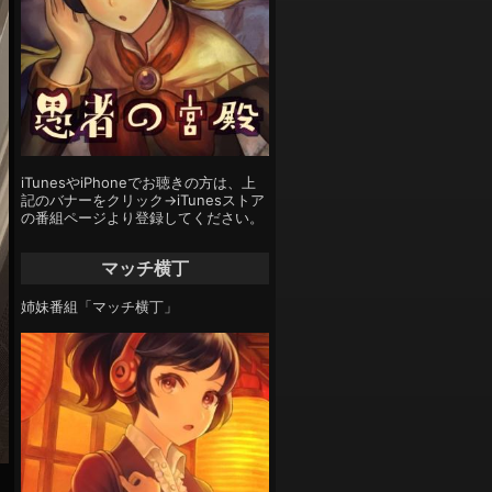
iTunesやiPhoneでお聴きの方は、上
記のバナーをクリック→iTunesストア
の番組ページより登録してください。
マッチ横丁
姉妹番組「マッチ横丁」