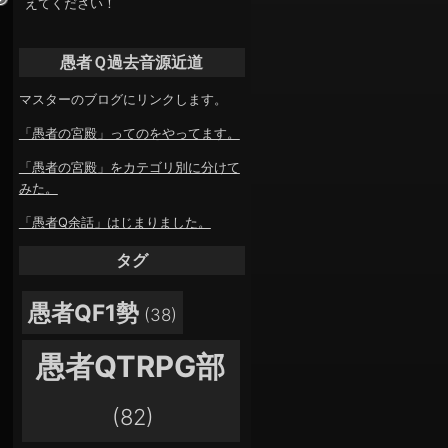
えてください！
愚者Ｑ過去音源近道
マスターのブログにリンクします。
「愚者の宮殿」ってのをやってます。
「愚者の宮殿」をカテゴリ別に分けて
みた。
「愚者Q余話」はじまりました。
タグ
愚者QF1勢
(38)
愚者QTRPG部
(82)