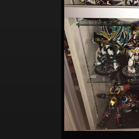
シ
ョ
ン