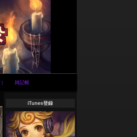
け）
雑記帳
iTunes登録