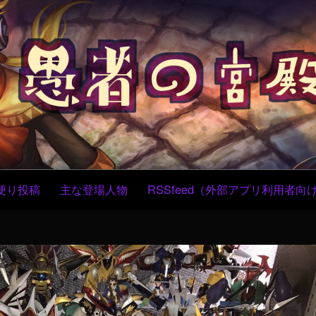
コ
ン
テ
ン
ツ
へ
ス
キ
ッ
プ
便り投稿
主な登場人物
RSSfeed（外部アプリ利用者向