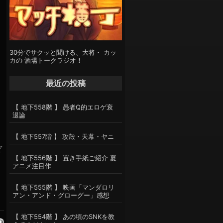
30分でサクッと聞ける、大将・ カッ
カの 酒場トークラジオ！
最近の投稿
【 地下558階 】 愚者Q的エロゲ衰
退論
【 地下557階 】 攻殻・天幕・ヤニ
ダ
【 地下556階 】 置き手紙ご紹介 夏
アニメ注目作
【 地下555階 】 映画「マンダロリ
アン・アンド・グローグー」感想
【 地下554階 】 あの頃のSNKを教