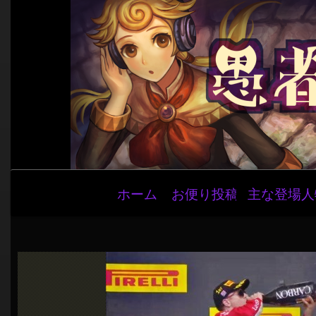
メ
ホーム
お便り投稿
主な登場人
イ
ン
ナ
ビ
ゲ
ー