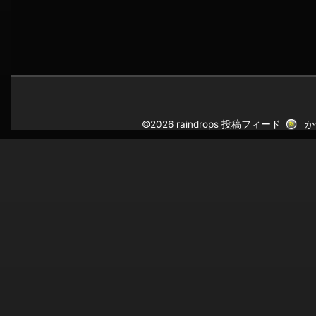
©2026 raindrops
投稿フィード
か