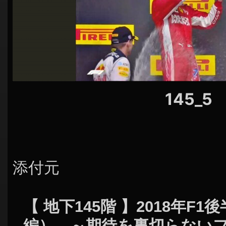
シ
ョ
ン
145_5
添付元
【 地下145階 】2018年F
編） ～期待を裏切らない