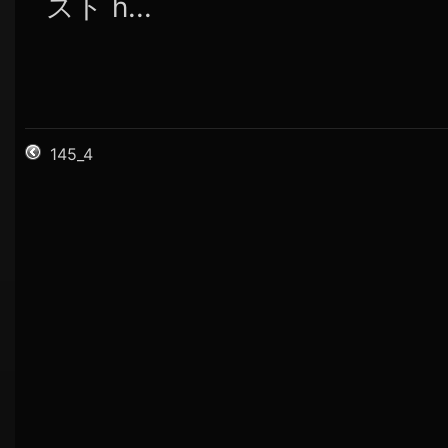
スト h...
145_4