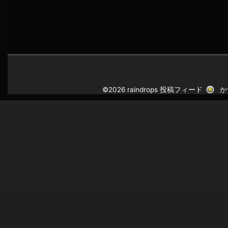
©2026 raindrops
投稿フィード
か