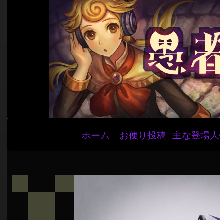
メ
ホーム
お便り投稿
主な登場人
イ
ン
ナ
ビ
ゲ
ー