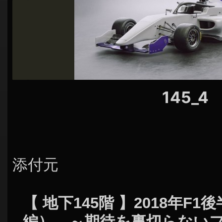
シ
ョ
ン
145_4
添付元
【 地下145階 】2018年F
編） ～期待を裏切らない