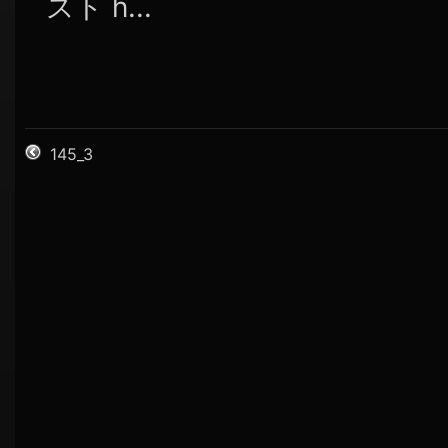
スト h...
145_3